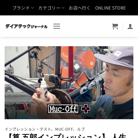
Skip
ブランド
カテゴリー
お店へ行く
ONLINE STORE
to
content
インプレッション・テスト
、
MUC-OFF
、
ルブ
【筧 五郎インプレッション】 人生