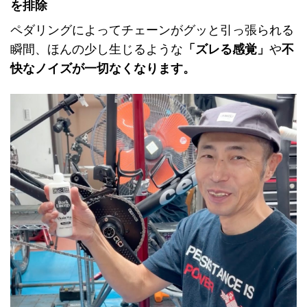
を排除
ペダリングによってチェーンがグッと引っ張られる
瞬間、ほんの少し生じるような
「ズレる感覚」
や
不
快なノイズが一切なくなります。