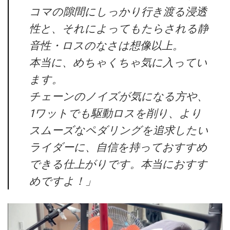
コマの隙間にしっかり行き渡る浸透
性と、それによってもたらされる静
音性・ロスのなさは想像以上。
本当に、めちゃくちゃ気に入ってい
ます。
チェーンのノイズが気になる方や、
1ワットでも駆動ロスを削り、より
スムーズなペダリングを追求したい
ライダーに、自信を持っておすすめ
できる仕上がりです。本当におすす
めですよ！」