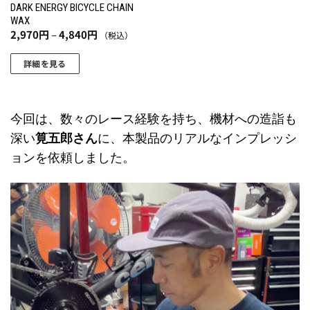
DARK ENERGY BICYCLE CHAIN
WAX
価
2,970
円
–
4,840
円
（税込）
格
帯:
2,970
詳細を見る
円
こ
–
4,840
の
円
商
今回は、数々のレース経験を持ち、機材への造詣も
品
深い
筧五郎さん
に、本製品のリアルなインプレッシ
に
ョンを依頼しました。
は
複
数
の
バ
リ
エ
ー
シ
ョ