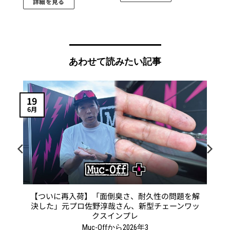
円
詳細を見る
–
こ
4,840
円
の
商
品
に
あわせて読みたい記事
は
複
数
19
の
6月
バ
リ
エ
ー
シ
ョ
ン
【ついに再入荷】「面倒臭さ、耐久性の問題を解
が
決した」元プロ佐野淳哉さん、新型チェーンワッ
あ
クスインプレ
り
Muc-Offから2026年3