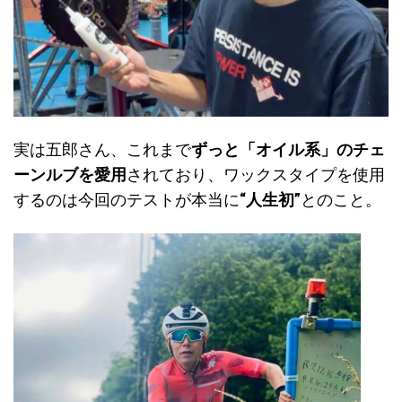
ン
が
あ
り
ま
す。
オ
実は五郎さん、これまで
ずっと「オイル系」のチェ
プ
ーンルブを愛用
されており、ワックスタイプを使用
シ
ョ
するのは今回のテストが本当に
“人生初”
とのこと。
ン
は
商
品
ペ
ー
ジ
か
ら