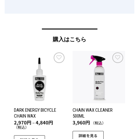
購入はこちら
お気
お気
に入
に入
りに
りに
追加
追加
DARK ENERGY BICYCLE
CHAIN WAX CLEANER
CHAIN WAX
500ML
価
2,970
円
–
4,840
円
3,960
円
（税込）
格
（税込）
帯:
2,970
詳細を見る