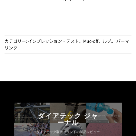
ま
す。
オ
プ
シ
ョ
カテゴリー:
インプレッション・テスト
、
Muc-off
、
ルブ
。
パーマ
ン
リンク
は
商
品
ペ
ー
ジ
か
ら
選
ダイアテック ジャ
択
ーナル
で
き
ダイアテック取扱ブランドの製品レビュー