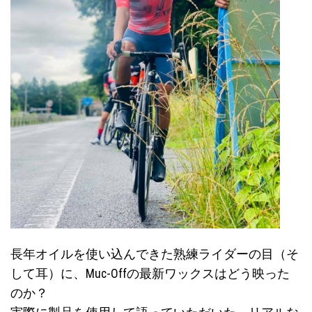
選
択
で
き
ま
す
長年オイルを使い込んできた熟練ライダーの目（そ
して耳）に、Muc-Offの最新ワックスはどう映った
のか？