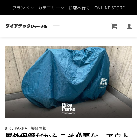
Skip
ブランド
カテゴリー
お店へ行く
ONLINE STORE
to
content
BIKE PARKA
、
製品情報
屋外保管だからこそ必要な、アウト