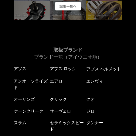
り
き
き
記事一覧へ
ま
ま
ま
す。
す
す
オ
プ
シ
ョ
取扱ブランド
ン
ブランド一覧（アイウエオ順）
は
商
アソス
アブス ロック
アブス ヘルメット
品
ペ
アンオーソライズ
エアロ
エンヴィ
ー
ド
ジ
オーリンズ
クリック
クオ
か
ら
ケーンクリーク
サーヴェロ
ジロ
選
択
スラム
セラミックスピー
タンナー
ド
で