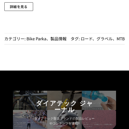
あ
あ
詳細を見る
り
り
こ
ま
ま
の
す。
す。
商
オ
オ
品
プ
プ
カテゴリー:
Bike Parka
、
製品情報
タグ:
ロード
、
グラベル
、
MTB
に
シ
シ
は
ョ
ョ
複
ン
ン
数
は
は
の
商
商
バ
品
品
リ
ペ
ペ
エ
ー
ー
ー
ジ
ジ
シ
か
か
ダイアテック ジャ
ョ
ら
ら
ーナル
ン
選
選
ダイアテック取扱ブランドの製品レビュー
が
択
択
やコンテンツを連載!!
あ
で
で