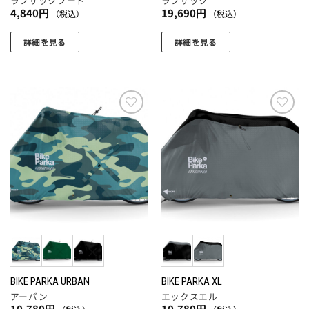
ラフサックフード
ラフサック
4,840
円
19,690
円
（税込）
（税込）
詳細を見る
詳細を見る
お気
お気
に入
に入
りに
りに
追加
追加
BIKE PARKA URBAN
BIKE PARKA XL
アーバン
エックスエル
10,780
円
10,780
円