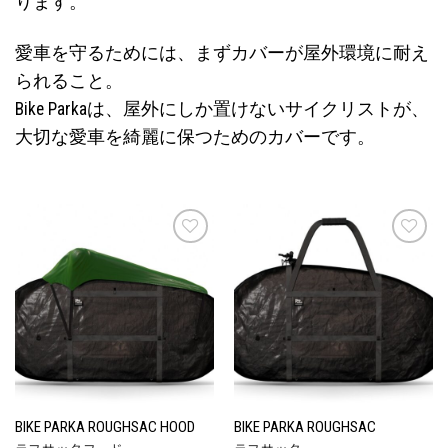
ります。
愛車を守るためには、まずカバーが屋外環境に耐え
られること。
Bike Parkaは、屋外にしか置けないサイクリストが、
大切な愛車を綺麗に保つためのカバーです。
お気
お気
に入
に入
りに
りに
追加
追加
BIKE PARKA ROUGHSAC HOOD
BIKE PARKA ROUGHSAC