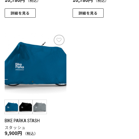
（税込）
（税込）
詳細を見る
詳細を見る
こ
こ
の
の
商
商
品
品
に
に
お気
に入
は
は
りに
複
複
追加
数
数
の
の
バ
バ
リ
リ
エ
エ
ー
ー
シ
シ
ョ
ョ
BIKE PARKA STASH
スタッシュ
ン
ン
9,900
円
（税込）
が
が