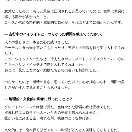
意外だったのは、もっと景色に圧倒されると思っていたのに、実際は単調に
感じる部分が多かったこと。
コースが求める精神的・感情的な負荷が、それほどまでに強かったんです。
― 走行中のハイライトと、つらかった瞬間を教えてください。
人々の優しさは、本当に心に残りました。
モーテルに食べ物を置いてもらったり、夜遅くの到着を快く受け入れてくれ
たり。
ドットウォッチャーたちは、冷えた水やレモネード、アイスクリーム、心の
こもったサンドイッチまで差し入れてくれました。
あとは、見たことのない動物たちとの出会いも特別でした。
つらかったのは、感情の重さ。思っていた以上に心が揺さぶられ、周囲の美
しさがかすんで見えることもありました。
― 地理的・文化的に印象に残ったことは？
グレートベイスンの終盤で見た、色鮮やかな砂岩の丘は圧巻でした。
夕暮れ時にコロラドへ入ったときの光景も忘れられません。
暖かい色に染まる空、流れる川、映画のような静けさ。
文化的には、南へ行くほどメキシコ料理がどんどん美味しくなりました。