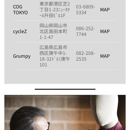
東京都港区芝2
COG
03-6809-
丁目1-23ﾆｭｰｶﾅ
MAP
TOKYO
5334
ｰﾙ升田ﾋﾞﾙ1F
岡山県岡山市
086-252-
cycleZ
北区島田本町
MAP
7744
1-1-47
広島県広島市
西区庚午中1-
082-208-
Grumpy
MAP
18-32ﾄﾞﾙﾐ庚午
2535
101