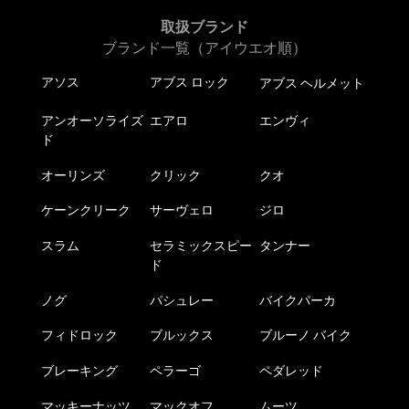
取扱ブランド
ブランド一覧（アイウエオ順）
アソス
アブス ロック
アブス ヘルメット
アンオーソライズ
エアロ
エンヴィ
ド
オーリンズ
クリック
クオ
ケーンクリーク
サーヴェロ
ジロ
スラム
セラミックスピー
タンナー
ド
ノグ
パシュレー
バイクパーカ
フィドロック
ブルックス
ブルーノ バイク
ブレーキング
ペラーゴ
ペダレッド
マッキーナッツ
マックオフ
ムーツ