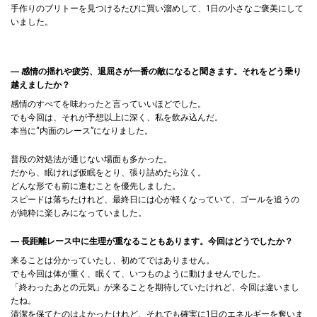
手作りのブリトーを見つけるたびに買い溜めして、1日の小さなご褒美にして
いました。
― 感情の揺れや疲労、退屈さが一番の敵になると聞きます。それをどう乗り
越えましたか？
感情のすべてを味わったと言っていいほどでした。
でも今回は、それが予想以上に深く、私を飲み込んだ。
本当に“内面のレース”になりました。
普段の対処法が通じない場面も多かった。
だから、眠ければ仮眠をとり、張り詰めたら泣く。
どんな形でも前に進むことを優先しました。
スピードは落ちたけれど、最終日には心が軽くなっていて、ゴールを追うの
が純粋に楽しみになっていました。
― 長距離レース中に生理が重なることもあります。今回はどうでしたか？
来ることは分かっていたし、初めてではありません。
でも今回は体が重く、眠くて、いつものように動けませんでした。
「終わったあとの元気」が来ることを期待していたけれど、今回は違いまし
たね。
清潔を保てたのはよかったけれど、それでも確実に1日のエネルギーを奪いま