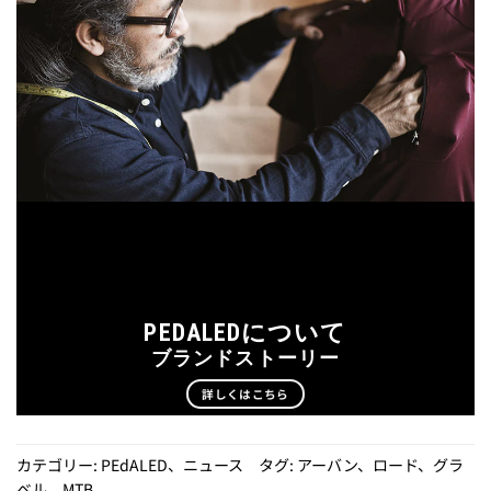
PEDALEDについて
ブランドストーリー
詳しくはこちら
カテゴリー:
PEdALED
、
ニュース
タグ:
アーバン
、
ロード
、
グラ
ベル
、
MTB