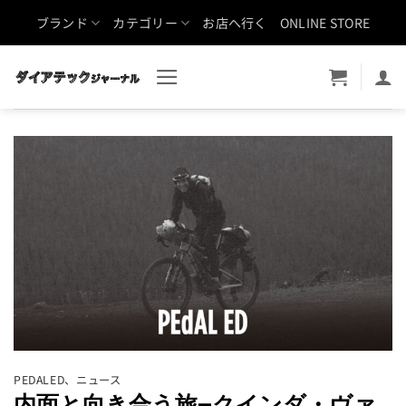
Skip
ブランド
カテゴリー
お店へ行く
ONLINE STORE
to
content
PEDALED
、
ニュース
内面と向き合う旅—クインダ・ヴァ