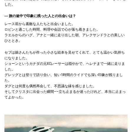
した。
― 旅の途中で印象に残った人との出会いは？
レース前から素敵な人たちと出会いました。
ロビンと過ごした時間、料理や会話で心が落ち着きました。
ラエルからのハグ、アナと一緒に走り出した朝、アレクサンドラとの美しい
ひととき。
セブは娘さんたちが作った小さな絵本を見せてくれて、とても温かい気持ち
になりました。
ショーンというカナダの元XCレーサーは穏やかで、ヘレナまで一緒に走りま
した。
グレッグとは登りで語り合い、短い1時間のライドでも深い印象が残りまし
た。
ダグとは何度も偶然再会して、不思議な縁を感じました。
そしてクリスタに出会った瞬間——立ち止まるか迷ったけれど、本当に止まっ
てよかった。