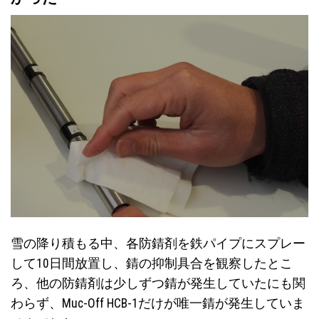
雪の降り積もる中、各防錆剤を鉄パイプにスプレー
して10日間放置し、錆の抑制具合を観察したとこ
ろ、他の防錆剤は少しずつ錆が発生していたにも関
わらず、Muc-Off HCB-1だけが唯一錆が発生していま