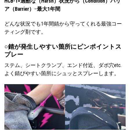
HCB-1=過酷な（Harsh）状況から（Condition）バリ
ア（Barrier）
–
最大1年間
どんな状況でも1年間錆から守ってくれる最強コー
ティング剤です。
○錆が発生しやすい箇所にピンポイントス
プレー
ステム、シートクランプ、エンド付近、ダボ穴etc.
よく錆びやすい箇所にシュッとスプレーします。