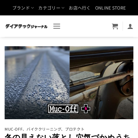
Skip
ブランド
カテゴリー
お店へ行く
ONLINE STORE
to
content
MUC-OFF
、
バイククリーニング
、
プロテクト
冬の見えない落とし穴気づかぬうち