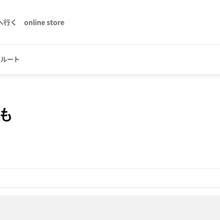
へ行く
online store
クルート
も