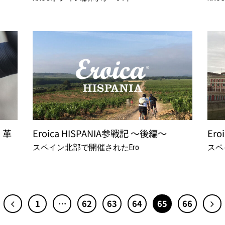
 革
Eroica HISPANIA参戦記 ～後編～
Ero
スペイン北部で開催されたEro
スペ
1
…
62
63
64
65
66