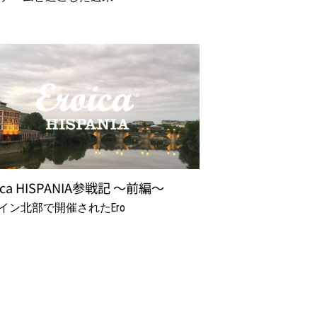
ica HISPANIA参戦記 ～前編～
イン北部で開催されたEro