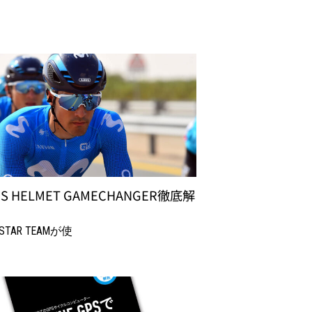
US HELMET GAMECHANGER徹底解
ISTAR TEAMが使