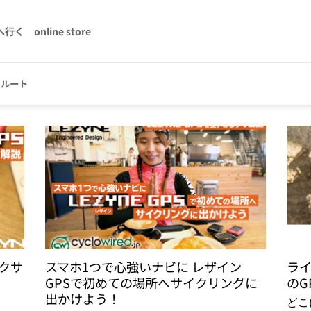
へ行く
online store
クルート
テクサ
スマホ1つで心強いナビに レザイン
ラ
GPSで初めての場所へサイクリングに
のG
出かけよう！
どこ