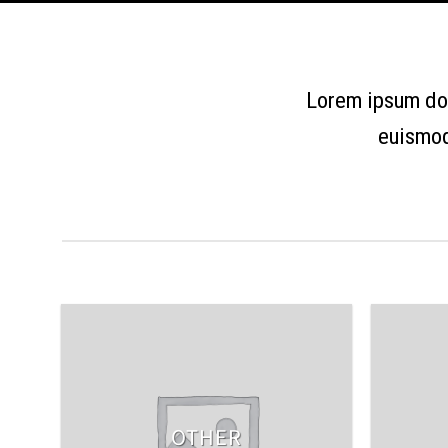
Lorem ipsum dol
euismod
OTHER