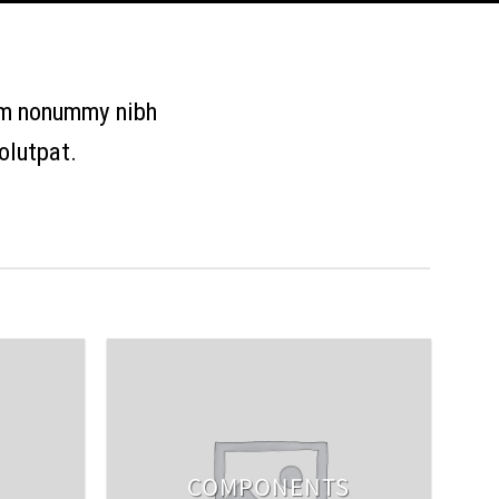
iam nonummy nibh
olutpat.
COMPONENTS