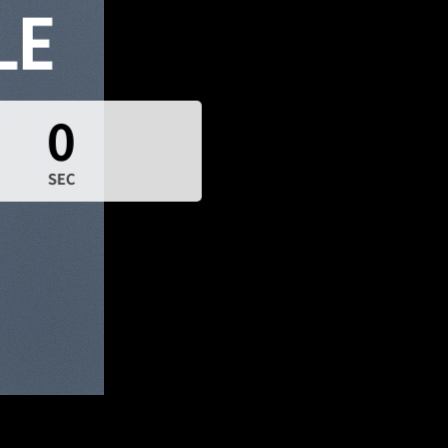
LE
0
SEC