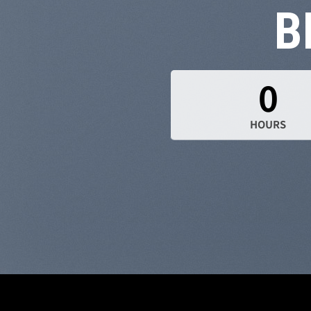
B
0
HOURS