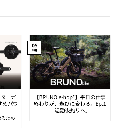
05
8月
メーターガ
【BRUNO e-hop*】平日の仕事
すめパワ
終わりが、遊びに変わる。Ep.1
「退勤後釣りへ」
走るため