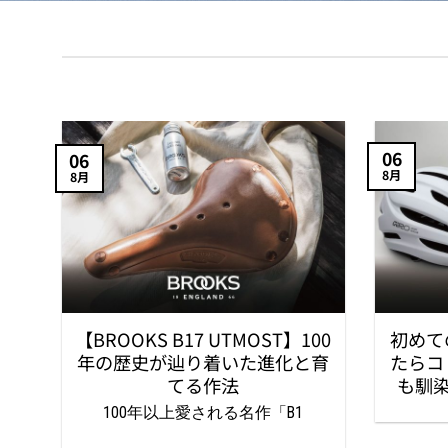
06
06
8月
8月
ー
【BROOKS B17 UTMOST】100
初めて
い
年の歴史が辿り着いた進化と育
たらコ
てる作法
も馴染む
100年以上愛される名作「B1