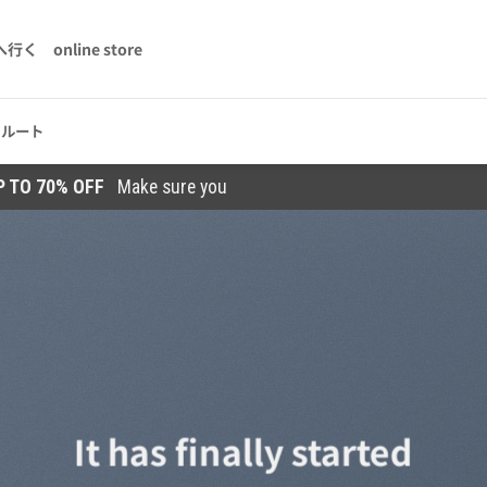
へ行く
online store
クルート
UP TO 70% OFF
Make sure you
It has finally started