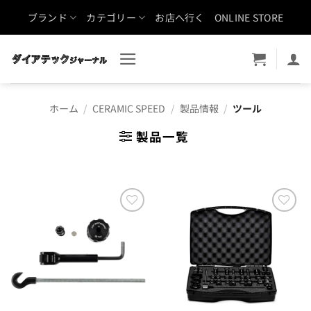
Skip
ブランド
カテゴリー
お店へ行く
ONLINE STORE
to
content
ホーム
/
CERAMIC SPEED
/
製品情報
/
ツール
製品一覧
お気
お気
に入
に入
りに
りに
追加
追加