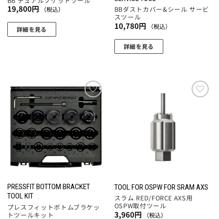
BB デュアルソケットツール
19,800
円
BBダストカバー&シール サービ
（税込）
スツール
10,780
円
（税込）
詳細を見る
こ
詳細を見る
の
商
品
に
は
お気
お気
複
に入
に入
数
りに
りに
追加
追加
の
バ
リ
エ
ー
PRESSFIT BOTTOM BRACKET
TOOL FOR OSPW FOR SRAM AXS
シ
TOOL KIT
スラム RED/FORCE AXS用
ョ
OSPW取付ツール
プレスフィットボトムブラケッ
ン
3,960
円
トツールキット
（税込）