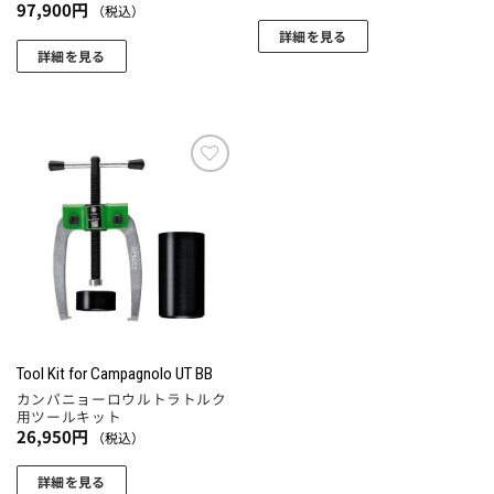
が
97,900
円
（税込）
あ
詳細を見る
り
詳細を見る
ま
す。
オ
プ
シ
お気
に入
ョ
りに
ン
追加
は
商
品
ペ
ー
Tool Kit for Campagnolo UT BB
ジ
カンパニョーロウルトラトルク
か
用ツールキット
26,950
円
ら
（税込）
選
詳細を見る
択