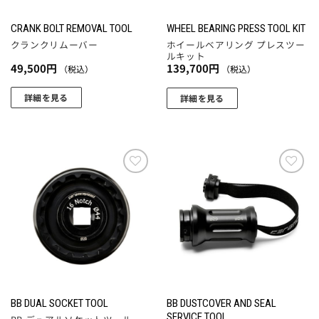
CRANK BOLT REMOVAL TOOL
WHEEL BEARING PRESS TOOL KIT
クランクリムーバー
ホイールベアリング プレスツー
ルキット
49,500
円
139,700
円
（税込）
（税込）
詳細を見る
詳細を見る
お気
お気
に入
に入
りに
りに
追加
追加
BB DUSTCOVER AND SEAL
BB DUAL SOCKET TOOL
SERVICE TOOL