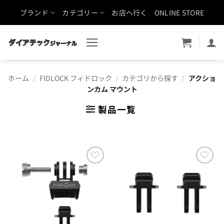
Skip
ブランド
カテゴリー
お店へ行く
ONLINE STORE
to
content
ホーム
/
FIDLOCK フィドロック
/
カテゴリから探す
/
アクショ
ンカム マウント
製品一覧
お気
お気
に入
に入
りに
りに
追加
追加