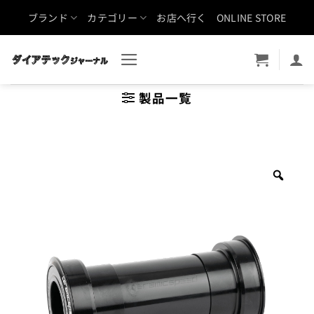
Skip
ブランド
カテゴリー
お店へ行く
ONLINE STORE
to
content
製品一覧
Zoo