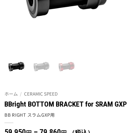
ホーム
/
CERAMIC SPEED
BBright BOTTOM BRACKET for SRAM GXP
BB RIGHT スラムGXP用
価
59,950
–
79,860
（税込）