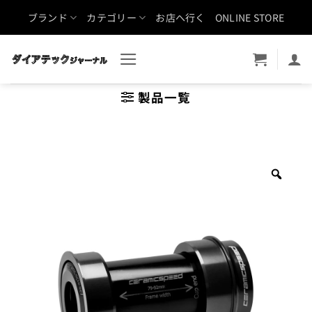
Skip
ブランド
カテゴリー
お店へ行く
ONLINE STORE
to
content
製品一覧
Zoo