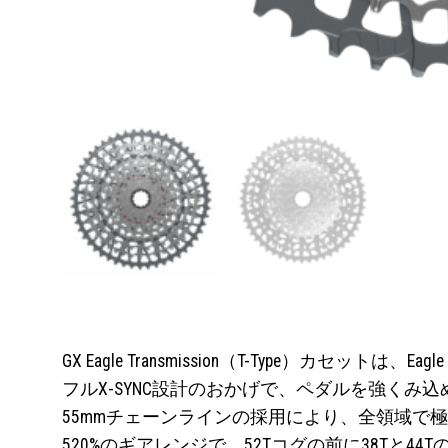
GX Eagle Transmission（T-Type）カセッ
フルX-SYNC設計のおかげで、ペダルを強く
55mmチェーンラインの採用により、全領域で
520%のギアレンジで、52Tコグの前に38Tと