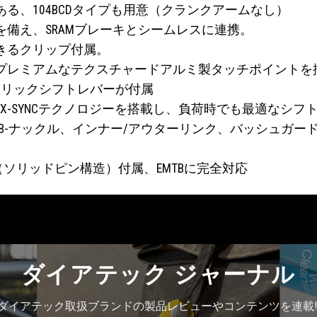
る、104BCDタイプも用意（クランクアームなし）
MX互換を備え、SRAMブレーキとシームレスに連携。
きるクリップ付属。
プレミアムなテクスチャードアルミ製タッチポイントを
クリックシフトレバーが付属
ジとフルX-SYNCテクノロジーを搭載し、負荷時でも最適なシ
ーは、B-ナックル、インナー/アウターリンク、バッシュ
プチェーン（ソリッドピン構造）付属、EMTBに完全対応
ダイアテック ジャーナル
ダイアテック取扱ブランドの製品レビューやコンテンツを連載!