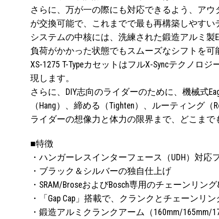
さらに、万が一の際にも対応できるよう、アウ
が交換可能で、これまでで最も再構築しやすい
システムの中核には、洗練された鍛造アルミ製E-
負荷がかかった状態でもスムーズなシフトを可能にするのが
XS-1275 T-TypeカセットはフルX-Syn
現します。
さらに、DIY志向のライダーのために、機械式Eagl
（Hang）、締める（Tighten）、ルーティン
ライダーの想像力と体力の限界まで、どこまでも走れる
■特徴
・ハンガーレスインターフェース（UDH）対応
・ブラック＆シルバーの独自仕上げ
・SRAM/BroseおよびBosch専用のチェーン
・「Gap Cap」搭載で、クランクとチェーンリ
・鍛造アルミクランクアーム（160mm/165mm