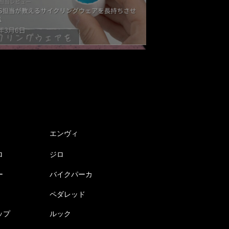
エンヴィ
ロ
ジロ
ー
バイクパーカ
ペダレッド
ップ
ルック