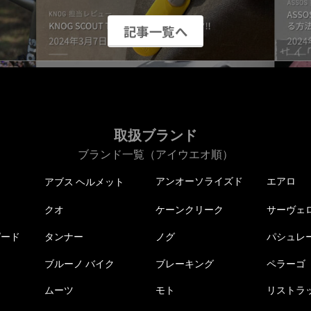
記事一覧へ
取扱ブランド
ブランド一覧（アイウエオ順）
アンオーソライズド
エアロ
アブス ヘルメット
クオ
ケーンクリーク
サーヴェ
ピード
タンナー
ノグ
パシュレ
ブルーノ バイク
ブレーキング
ペラーゴ
ムーツ
モト
リストラ