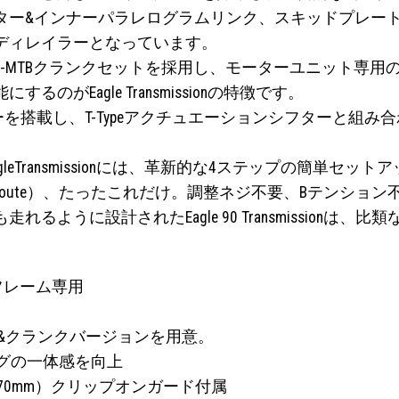
ター&インナーパラレログラムリンク、スキッドプレー
ディレイラーとなっています。
MTBクランクセットを採用し、モーターユニット専用のT-
Eagle Transmissionの特徴です。
cテクノロジーを搭載し、T-Typeアクチュエーションシフタ
eTransmissionには、革新的な4ステップの簡単セットア
グ（Route）、たったこれだけ。調整ネジ不要、Bテンショ
ように設計されたEagle 90 Transmissionは
フレーム専用
リング&クランクバージョンを用意。
ングの一体感を向上
/170mm）クリップオンガード付属