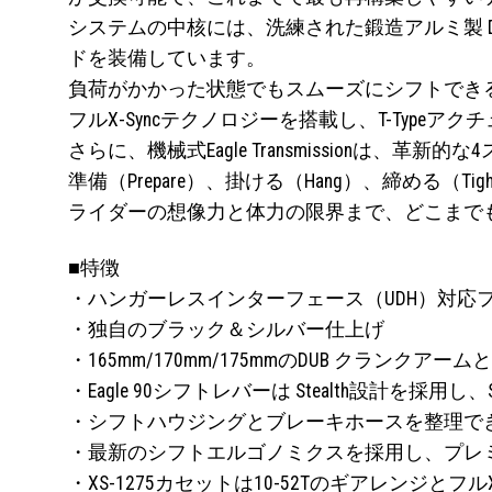
システムの中核には、洗練された鍛造アルミ製 D
ドを装備しています。
負荷がかかった状態でもスムーズにシフトできるのがEag
フルX-Syncテクノロジーを搭載し、T-Ty
さらに、機械式Eagle Transmissionは、
準備（Prepare）、掛ける（Hang）、締める
ライダーの想像力と体力の限界まで、どこまでも走れる
■特徴
・ハンガーレスインターフェース（UDH）対応
・独自のブラック＆シルバー仕上げ
・165mm/170mm/175mmのDUB クランクア
・Eagle 90シフトレバーは Stealth設計を
・シフトハウジングとブレーキホースを整理で
・最新のシフトエルゴノミクスを採用し、プレ
・XS-1275カセットは10-52Tのギアレンジ