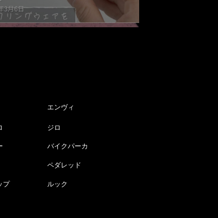
エンヴィ
ロ
ジロ
ー
バイクパーカ
ペダレッド
ップ
ルック