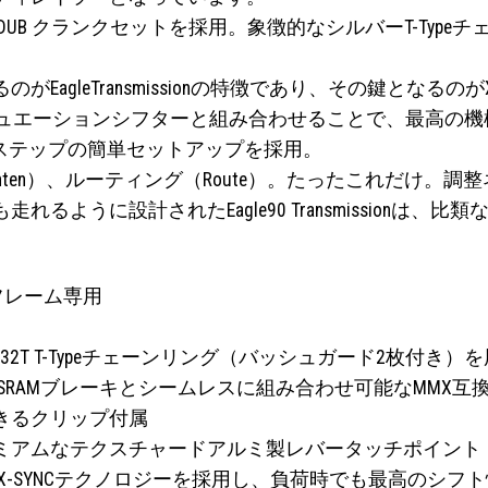
UB クランクセットを採用。象徴的なシルバーT-Typ
leTransmissionの特徴であり、その鍵となるのがXS-1
peアクチュエーションシフターと組み合わせることで、最高
革新的な4ステップの簡単セットアップを採用。
（Tighten）、ルーティング（Route）。たったこれだ
ように設計されたEagle90 Transmissionは、
フレーム専用
ームと32T T-Typeチェーンリング（バッシュガード2枚付き）
採用し、SRAMブレーキとシームレスに組み合わせ可能なMMX互
きるクリップ付属
ミアムなテクスチャードアルミ製レバータッチポイント
とフルX-SYNCテクノロジーを採用し、負荷時でも最高のシフ