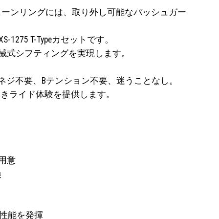
eチェーンリングには、取り外し可能なバッシュガー
275 T-Typeカセットです。
の機械式シフティングを実現します。
け。調整ネジ不要、Bテンション不要、迷うことなし。
比類なきライド体験を提供します。
を用意
換
ト性能を発揮