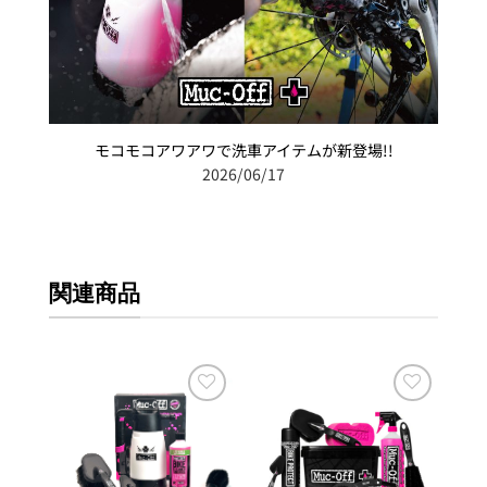
モコモコアワアワで洗車アイテムが新登場!!
2026/06/17
関連商品
お気
お気
お気
に入
に入
に入
りに
りに
りに
追加
追加
追加