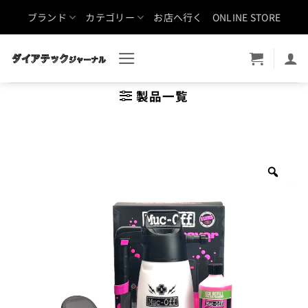
Skip
ブランド
カテゴリー
お店へ行く
ONLINE STORE
to
content
製品一覧
Zoo