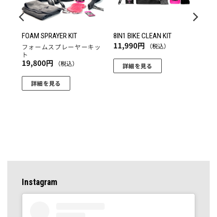
S
FOAM SPRAYER KIT
8IN1 BIKE CLEAN KIT
11,990
円
（税込）
ロー
フォームスプレーヤーキッ
ト
19,800
円
（税込）
詳細を見る
詳細を見る
Instagram