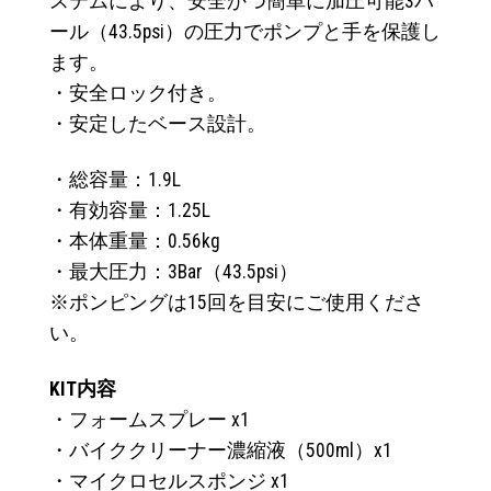
ステムにより、安全かつ簡単に加圧可能3バ
ール（43.5psi）の圧力でポンプと手を保護し
ます。
・安全ロック付き。
・安定したベース設計。
・総容量：1.9L
・有効容量：1.25L
・本体重量：0.56kg
・最大圧力：3Bar（43.5psi）
※ポンピングは15回を目安にご使用くださ
い。
KIT内容
・フォームスプレー x1
・バイククリーナー濃縮液（500ml）x1
・マイクロセルスポンジ x1