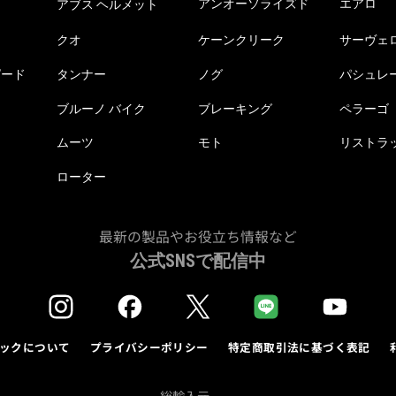
アンオーソライズド
エアロ
アブス ヘルメット
クオ
ケーンクリーク
サーヴェ
ピード
タンナー
ノグ
パシュレ
ブルーノ バイク
ブレーキング
ペラーゴ
ムーツ
モト
リストラ
ローター
最新の製品やお役立ち情報など
公式SNSで配信中
ックについて
プライバシーポリシー
特定商取引法に基づく表記
総輸入元