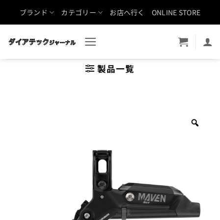
Skip
ブランド
カテゴリー
お店へ行く
ONLINE STORE
to
content
製品一覧
Zoo