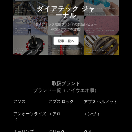
ダイアテック ジャ
ーナル
ダイアテック取扱ブランドの製品レビュー
やコンテンツを連載!!
記事一覧へ
取扱ブランド
ブランド一覧（アイウエオ順）
アソス
アブス ロック
アブス ヘルメット
アンオーソライズ
エアロ
エンヴィ
ド
オーリンズ
クリック
クオ