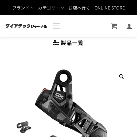
Skip
ブランド
カテゴリー
お店へ行く
ONLINE STORE
to
content
製品一覧
Zoo