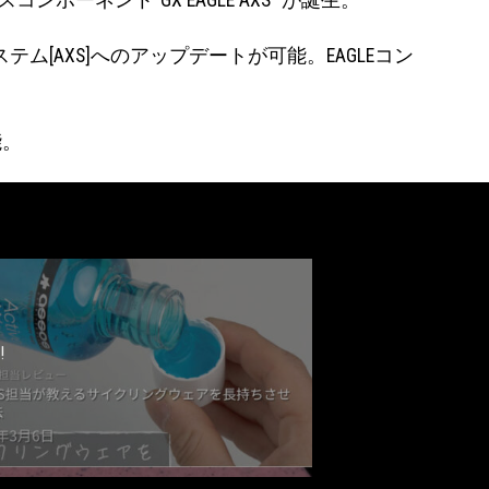
ーネント“GX EAGLE AXS” が誕生。
テム[AXS]へのアップデートが可能。EAGLEコン
能。
!