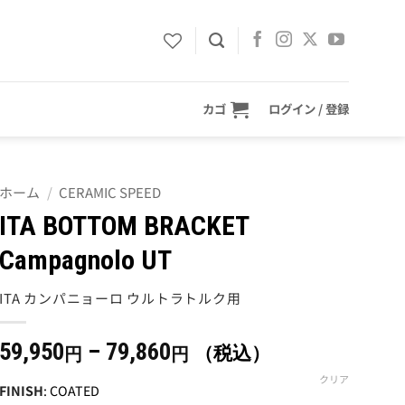
カゴ
ログイン / 登録
ホーム
/
CERAMIC SPEED
ITA BOTTOM BRACKET
Campagnolo UT
ITA カンパニョーロ ウルトラトルク用
価
59,950
–
79,860
（税込）
円
円
格
クリア
FINISH
:
COATED
帯: