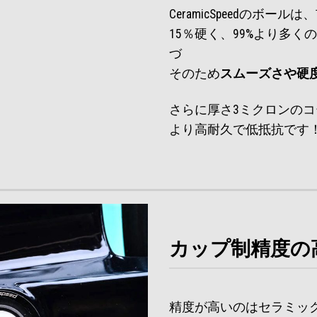
CeramicSpeedのボ
15％硬く、99%より多く
づ
そのため
スムーズさや硬
さらに厚さ3ミクロンの
より高耐久で低抵抗です
カップ制精度の
精度が高いのはセラミッ