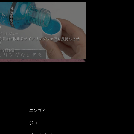
!
エンヴィ
ロ
ジロ