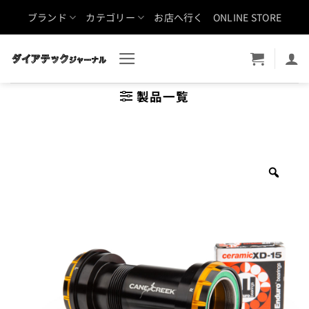
Skip
ブランド
カテゴリー
お店へ行く
ONLINE STORE
to
content
製品一覧
Zoo