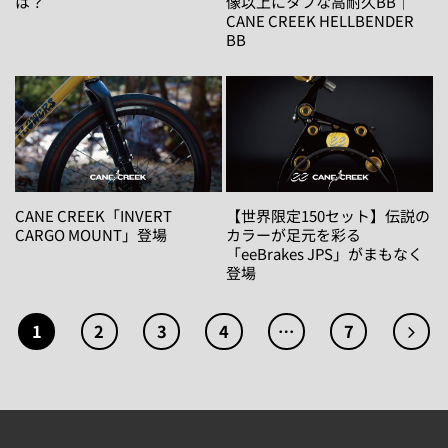
は？
像以上にタフな高耐久BB｜
CANE CREEK HELLBENDER
BB
CANE CREEK「INVERT
【世界限定150セット】伝説の
CARGO MOUNT」登場
カラーが足元を彩る
「eeBrakes JPS」がまもなく
登場
1
2
3
4
…
7