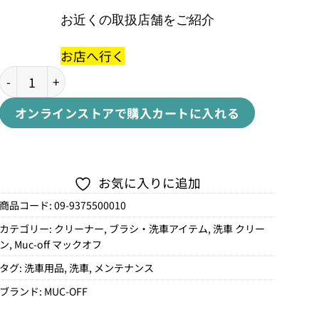
お近くの取扱店舗をご紹介
お店へ行く
Muc-Off(マックオフ)メンテナンス 洗車 スタートキット
オンラインストアで購入
カートに入れる
お気に入りに追加
商品コード:
09-9375500010
カテゴリー:
クリーナー
,
ブラシ・洗車アイテム
,
洗車 クリー
ン
,
Muc-off マックオフ
タグ:
洗車用品
,
洗車
,
メンテナンス
ブランド:
MUC-OFF