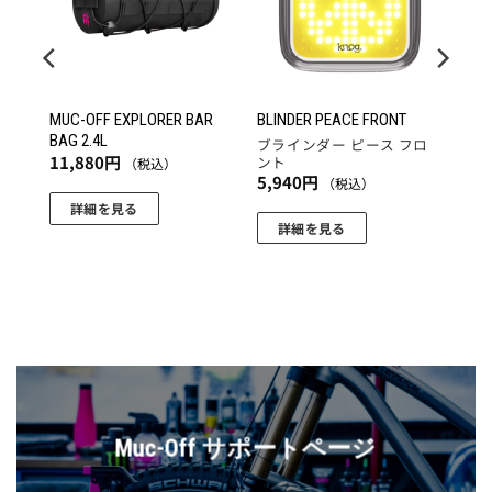
りに
りに
りに
追加
追加
追加
MUC-OFF EXPLORER BAR
BLINDER PEACE FRONT
BAG 2.4L
ク
ブラインダー ピース フロ
11,880
円
ント
（税込）
5,940
円
（税込）
詳細を見る
詳細を見る
Muc-Off サポートページ