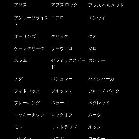
アソス
アブス ロック
アブス ヘルメット
アンオーソライズ
エアロ
エンヴィ
ド
オーリンズ
クリック
クオ
ケーンクリーク
サーヴェロ
ジロ
スラム
セラミックスピー
タンナー
ド
ノグ
パシュレー
バイクパーカ
フィドロック
ブルックス
ブルーノ バイク
ブレーキング
ペラーゴ
ペダレッド
マッキーナッツ
マックオフ
ムーツ
モト
リストラップ
ルック
レザイン
レスポ
ローター