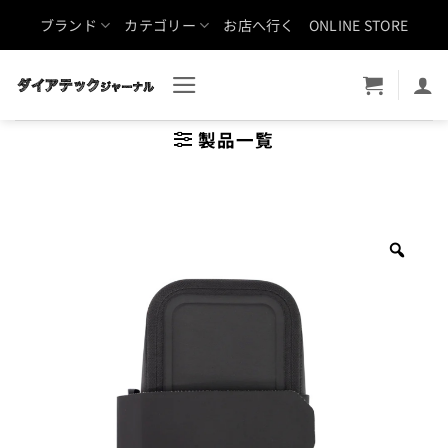
Skip
ブランド
カテゴリー
お店へ行く
ONLINE STORE
to
content
製品一覧
Zoo