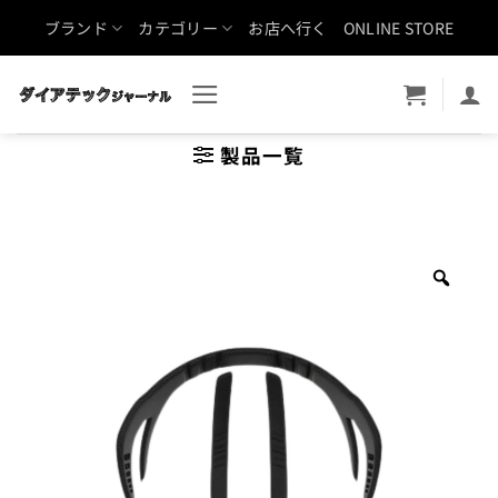
Skip
ブランド
カテゴリー
お店へ行く
ONLINE STORE
to
content
製品一覧
Zoo