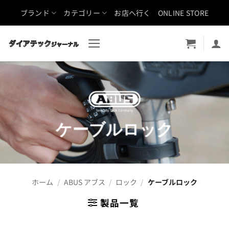
Skip
ブランド
カテゴリー
お店へ行く
ONLINE STORE
to
content
ケーブルロック
ホーム
/
ABUS アブス
/
ロック
/
ケーブルロック
製品一覧