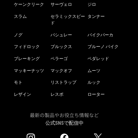
ケーンクリーク
サーヴェロ
ジロ
品
ペ
スラム
セラミックスピー
タンナー
ー
ド
ジ
か
ノグ
パシュレー
バイクパーカ
ら
フィドロック
ブルックス
ブルーノ バイク
選
択
ブレーキング
ペラーゴ
ペダレッド
で
き
マッキーナッツ
マックオフ
ムーツ
ま
モト
リストラップ
ルック
す
レザイン
レスポ
ローター
最新の製品やお役立ち情報など
公式SNSで配信中