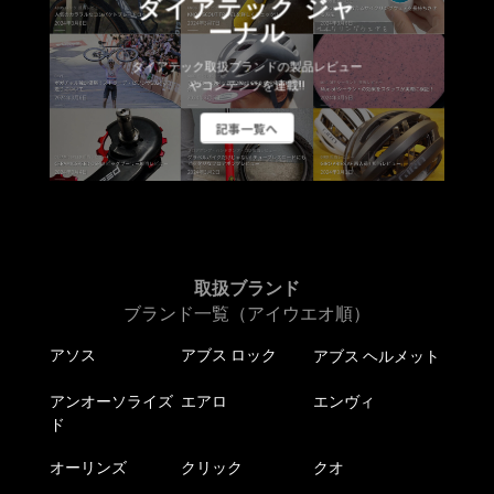
ダイアテック ジャ
の
商
商
ーナル
バ
品
品
リ
ペ
ペ
ダイアテック取扱ブランドの製品レビュー
エ
やコンテンツを連載!!
ー
ー
ー
ジ
ジ
記事一覧へ
シ
か
か
ョ
ら
ら
ン
選
選
が
択
択
あ
で
で
り
き
き
ま
取扱ブランド
ま
ま
す。
ブランド一覧（アイウエオ順）
す
す
オ
アソス
アブス ロック
アブス ヘルメット
プ
シ
アンオーソライズ
エアロ
エンヴィ
ョ
ド
ン
は
オーリンズ
クリック
クオ
商