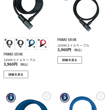
に入
に入
りに
りに
追加
追加
PRIMO 5410K
10MMコイルケーブル
3,960
円
（税込）
PRIMO 5510K
10MMコイルケーブル
詳細を見る
3,960
円
（税込）
詳細を見る
こ
の
商
品
に
お気
お気
に入
に入
は