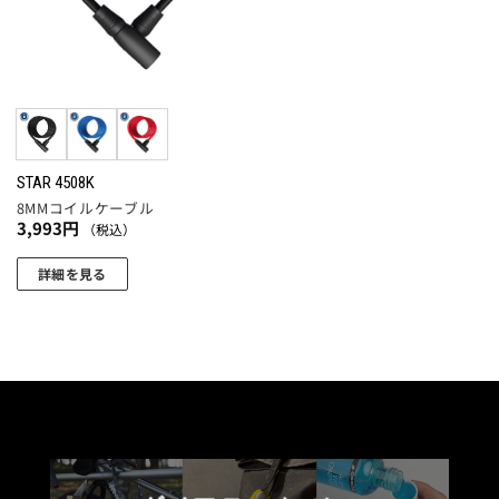
数
数
は
は
の
の
商
商
バ
バ
品
品
リ
リ
ペ
ペ
エ
エ
ー
ー
ー
ー
ジ
ジ
シ
シ
か
か
ョ
ョ
STAR 4508K
ら
ら
8MMコイルケーブル
ン
ン
選
選
3,993
円
（税込）
が
が
択
択
あ
あ
で
で
詳細を見る
り
り
き
き
こ
ま
ま
ま
ま
の
す。
す。
す
す
商
オ
オ
品
プ
プ
に
シ
シ
は
ョ
ョ
複
ン
ン
数
は
は