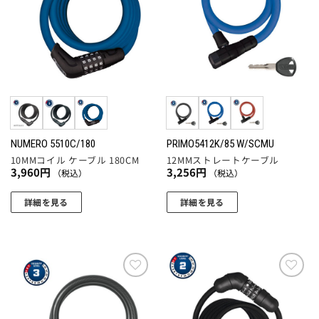
りに
りに
複
追加
追加
数
の
バ
リ
エ
ー
シ
ョ
NUMERO 5510C/180
PRIMO5412K/85 W/SCMU
10MMコイル ケーブル 180CM
12MMストレートケーブル
ン
3,960
円
3,256
円
（税込）
（税込）
が
あ
詳細を見る
詳細を見る
り
こ
こ
ま
の
の
す。
商
商
オ
品
品
プ
に
に
お気
お気
シ
に入
に入
は
は
ョ
りに
りに
複
複