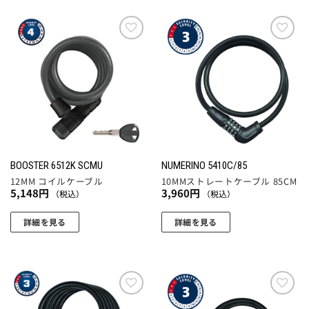
お気
お気
に入
に入
りに
りに
追加
追加
BOOSTER 6512K SCMU
NUMERINO 5410C/85
12MM コイルケーブル
10MMストレートケーブル 85CM
5,148
円
3,960
円
（税込）
（税込）
詳細を見る
詳細を見る
お気
お気