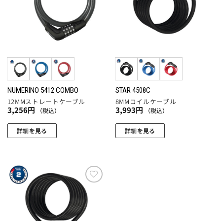
追加
追加
ン
数
数
は
の
の
商
バ
バ
品
リ
リ
ペ
エ
エ
ー
ー
ー
ジ
シ
シ
か
ョ
ョ
NUMERINO 5412 COMBO
STAR 4508C
ら
12MMストレートケーブル
8MMコイルケーブル
ン
ン
選
3,256
円
3,993
円
（税込）
（税込）
が
が
択
あ
あ
で
詳細を見る
詳細を見る
り
り
き
こ
こ
ま
ま
ま
の
の
す。
す。
す
商
商
オ
オ
品
品
プ
プ
に
に
お気
シ
シ
に入
は
は
ョ
ョ
りに
複
複
追加
ン
ン