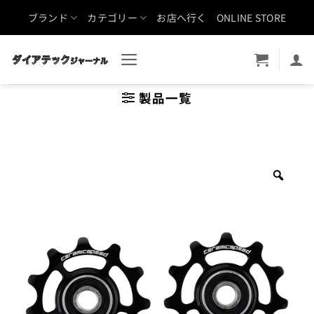
Skip
ブランド
カテゴリー
お店へ行く
ONLINE STORE
to
content
製品一覧
Zoo