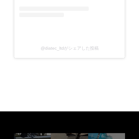
@diatec_ltdがシェアした投稿