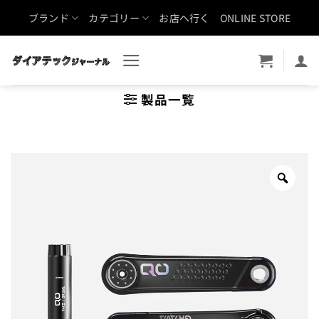
Skip
ブランド
カテゴリー
お店へ行く
ONLINE STORE
to
content
製品一覧
Zoo