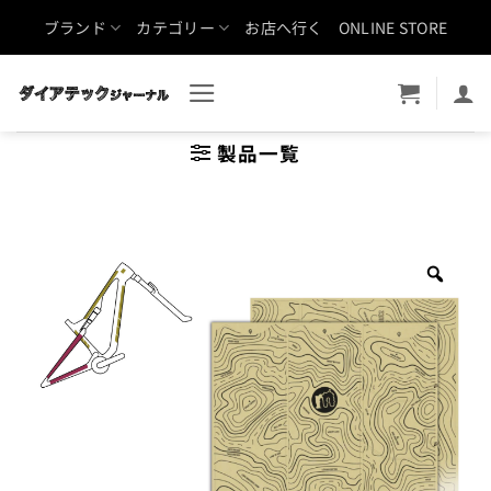
Skip
ブランド
カテゴリー
お店へ行く
ONLINE STORE
to
content
製品一覧
Zoo