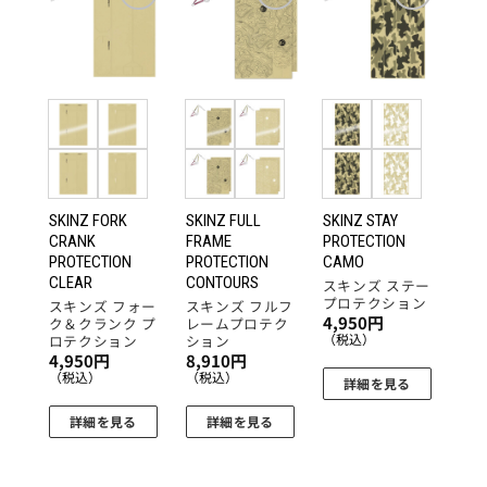
お気
お気
お気
に入
に入
に入
りに
りに
りに
追加
追加
追加
SKINZ FORK
SKINZ FULL
SKINZ STAY
CRANK
FRAME
PROTECTION
PROTECTION
PROTECTION
CAMO
CLEAR
CONTOURS
スキンズ ステー
プロテクション
スキンズ フォー
スキンズ フルフ
4,950
円
ク＆クランク プ
レームプロテク
（税込）
ロテクション
ション
4,950
円
8,910
円
（税込）
（税込）
詳細を見る
詳細を見る
詳細を見る