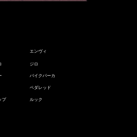
エンヴィ
ロ
ジロ
ー
バイクパーカ
ペダレッド
ップ
ルック