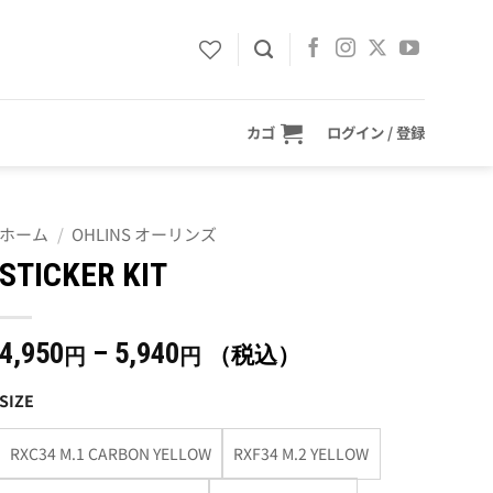
カゴ
ログイン / 登録
ホーム
/
OHLINS オーリンズ
STICKER KIT
価
4,950
–
5,940
（税込）
円
円
格
SIZE
帯:
4,950
RXC34 M.1 CARBON YELLOW
RXF34 M.2 YELLOW
円