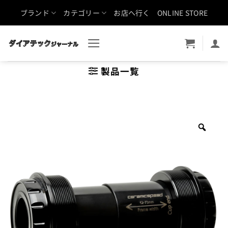
Skip
ブランド
カテゴリー
お店へ行く
ONLINE STORE
to
content
製品一覧
Zoo