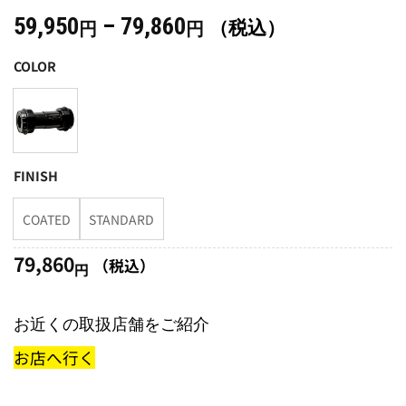
価
59,950
–
79,860
（税込）
円
円
格
COLOR
帯:
59,950
円
–
79,860
FINISH
円
COATED
STANDARD
79,860
（税込）
円
お近くの取扱店舗をご紹介
お店へ行く