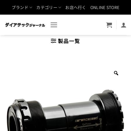
Skip
ブランド
カテゴリー
お店へ行く
ONLINE STORE
to
content
製品一覧
Zoo