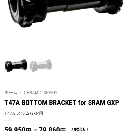
ホーム
/
CERAMIC SPEED
T47A BOTTOM BRACKET for SRAM GXP
T47A スラムGXP用
価
59,950
–
79,860
（税込）