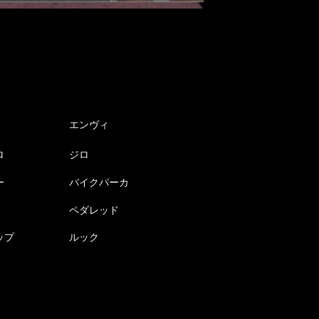
エンヴィ
ロ
ジロ
ー
バイクパーカ
ペダレッド
ップ
ルック