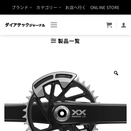
Skip
ブランド
カテゴリー
お店へ行く
ONLINE STORE
to
content
製品一覧
Zoo