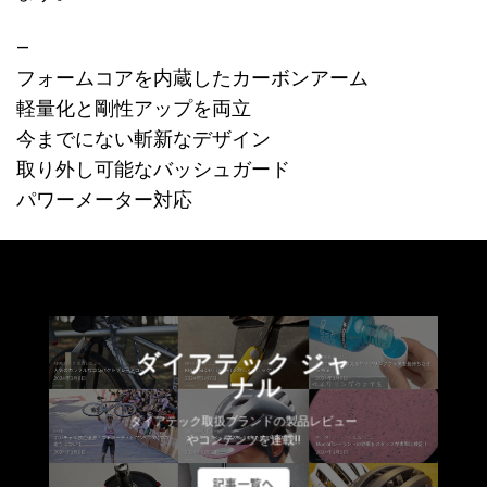
—
フォームコアを内蔵したカーボンアーム
軽量化と剛性アップを両立
今までにない斬新なデザイン
取り外し可能なバッシュガード
パワーメーター対応
ダイアテック ジャ
ーナル
ダイアテック取扱ブランドの製品レビュー
やコンテンツを連載!!
記事一覧へ