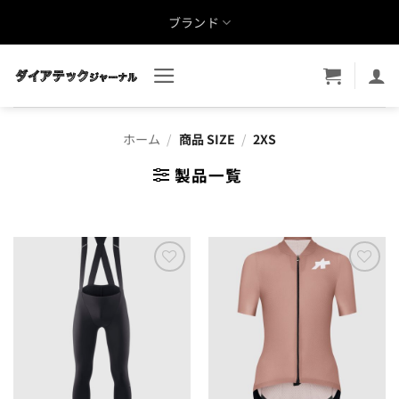
Skip
ブランド
to
content
ホーム
/
商品 SIZE
/
2XS
製品一覧
お気
お気
に入
に入
りに
りに
追加
追加