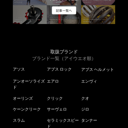
ー
ジ
ー
ジ
か
記事一覧へ
シ
か
ら
ョ
ら
選
ン
選
択
が
択
で
あ
で
き
り
き
ま
ま
取扱ブランド
ま
す
す。
ブランド一覧（アイウエオ順）
す
オ
アソス
アブス ロック
アブス ヘルメット
プ
シ
アンオーソライズ
エアロ
エンヴィ
ョ
ド
ン
は
オーリンズ
クリック
クオ
商
ケーンクリーク
サーヴェロ
ジロ
品
ペ
スラム
セラミックスピー
タンナー
ー
ド