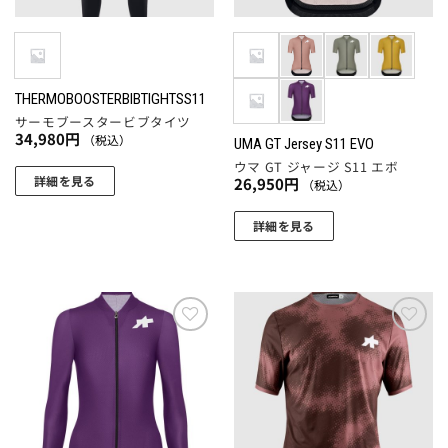
THERMOBOOSTERBIBTIGHTSS11
サーモブースタービブタイツ
34,980
円
（税込）
UMA GT Jersey S11 EVO
ウマ GT ジャージ S11 エボ
詳細を見る
26,950
円
（税込）
こ
詳細を見る
の
こ
商
の
品
商
に
品
は
に
複
お気
お気
に入
に入
は
数
りに
りに
複
の
追加
追加
数
バ
の
リ