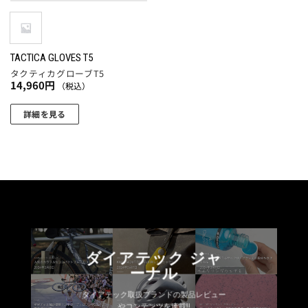
ー
ー
エ
ー
ジ
ジ
ー
シ
か
か
シ
ョ
ら
ら
ョ
TACTICA GLOVES T5
ン
選
選
タクティカグローブT5
ン
が
択
択
14,960
円
（税込）
が
あ
で
で
あ
り
詳細を見る
き
き
り
ま
ま
ま
こ
ま
す。
す
す
の
す。
オ
商
オ
プ
品
プ
シ
に
シ
ョ
は
ョ
ン
複
ン
は
数
は
商
ダイアテック ジャ
の
商
品
ーナル
バ
品
ペ
リ
ペ
ダイアテック取扱ブランドの製品レビュー
ー
エ
やコンテンツを連載!!