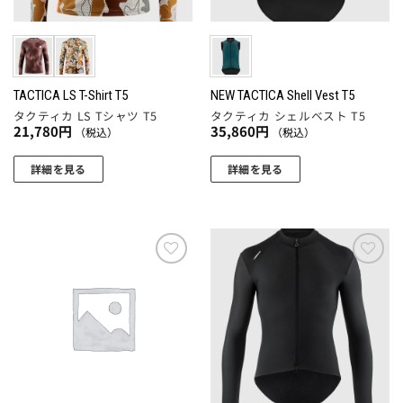
ー
リ
リ
ペ
ジ
エ
エ
ー
か
ー
ー
ジ
ら
シ
シ
か
選
ョ
ョ
TACTICA LS T-Shirt T5
NEW TACTICA Shell Vest T5
ら
択
タクティカ LS Tシャツ T5
タクティカ シェルベスト T5
ン
ン
選
で
21,780
円
35,860
円
（税込）
（税込）
が
が
択
き
あ
あ
で
ま
詳細を見る
詳細を見る
り
り
き
す
こ
こ
ま
ま
ま
の
の
す。
す。
す
商
商
オ
オ
品
品
プ
プ
に
に
お気
お気
シ
シ
に入
に入
は
は
ョ
ョ
りに
りに
複
複
追加
追加
ン
ン
数
数
は
は
の
の
商
商
バ
バ
品
品
リ
リ