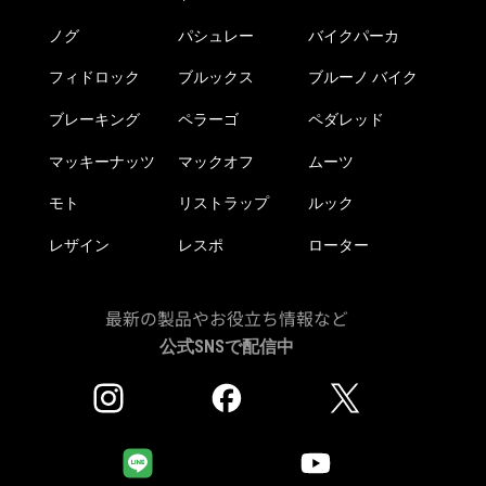
ジ
か
ノグ
パシュレー
バイクパーカ
ら
フィドロック
ブルックス
ブルーノ バイク
選
択
ブレーキング
ペラーゴ
ペダレッド
で
き
マッキーナッツ
マックオフ
ムーツ
ま
モト
リストラップ
ルック
す
レザイン
レスポ
ローター
最新の製品やお役立ち情報など
公式SNSで配信中