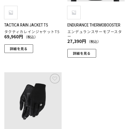
ペ
ペ
エ
エ
ー
ー
ー
ー
ジ
ジ
シ
シ
か
か
ョ
ョ
TACTICA RAIN JACKET T5
ENDURANCE THERMOBOOSTER
ら
ら
タクティカレインジャケットT5
エンデュランスサーモブースタ
ン
ン
選
選
ー
69,960
円
（税込）
が
が
択
択
27,390
円
（税込）
あ
あ
で
で
詳細を見る
り
り
詳細を見る
き
き
こ
ま
ま
ま
ま
こ
の
す。
す。
す
す
の
商
オ
オ
商
品
プ
プ
品
に
シ
シ
に
お気
は
ョ
ョ
に入
は
複
りに
ン
ン
複
追加
数
は
は
数
の
商
商
の
バ
品
品
バ
リ
ペ
ペ
リ
エ