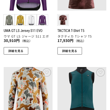
バ
エ
リ
ー
エ
シ
ー
ョ
シ
ン
ョ
UMA GT LS Jersey S11 EVO
TACTICA T-Shirt T5
が
ウマ GT LS ジャージ S11 エボ
タクティカ Tシャツ T5
ン
あ
30,910
円
17,930
円
（税込）
（税込）
が
り
あ
ま
詳細を見る
詳細を見る
り
す。
こ
こ
ま
オ
の
の
す。
プ
商
商
オ
シ
品
品
プ
ョ
に
に
お気
お気
シ
ン
に入
に入
は
は
ョ
は
りに
りに
複
複
追加
追加
ン
商
数
数
は
品
の
の
商
ペ
バ
バ
品