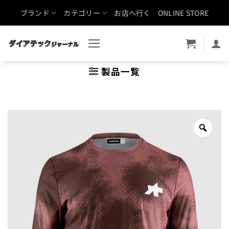
Skip
ブランド
カテゴリー
お店へ行く
ONLINE STORE
to
content
製品一覧
Zoo