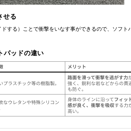
させる
イドする）ことで衝撃をいなす事ができるので、ソフト
トパッドの違い
徴
メリット
路面を滑って衝撃を逃がす力
いプラスチック等の樹脂製。
強く、鋭利な岩などからの貫
も防ぐ。
身体のラインに沿って
フィッ
軟なウレタンや特殊シリコン
感が良く、衝撃を吸収
する力
。
高い。