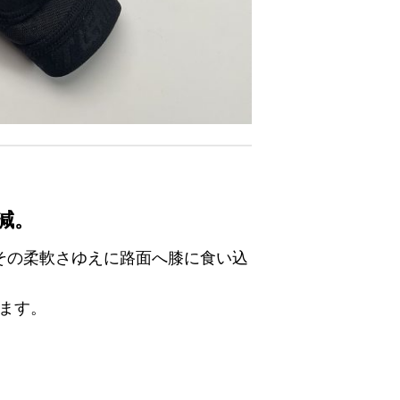
減。
その柔軟さゆえに路面へ膝に食い込
ます。