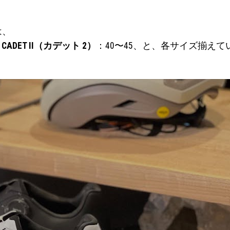
は、
、
CADET II（カデット 2）
：40〜45、と、各サイズ揃え
。