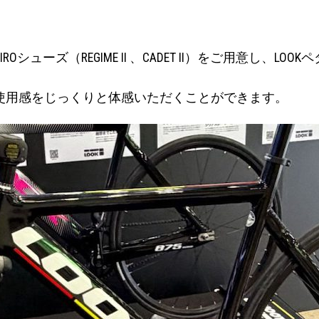
Oシューズ（REGIME II 、CADET II）をご用意し、LO
、使用感をじっくりと体感いただくことができます。