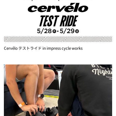
Cervélo テストライド in impress cycle works