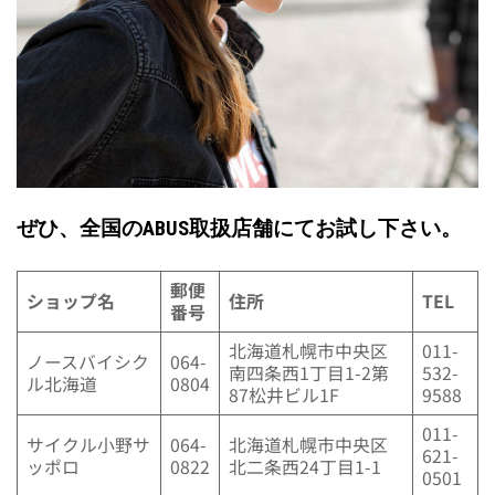
ぜひ、全国のABUS取扱店舗にてお試し下さい。
郵便
ショップ名
住所
TEL
番号
北海道札幌市中央区
011-
ノースバイシク
064-
南四条西1丁目1-2第
532-
ル北海道
0804
87松井ビル1F
9588
011-
サイクル小野サ
064-
北海道札幌市中央区
621-
ッポロ
0822
北二条西24丁目1-1
0501