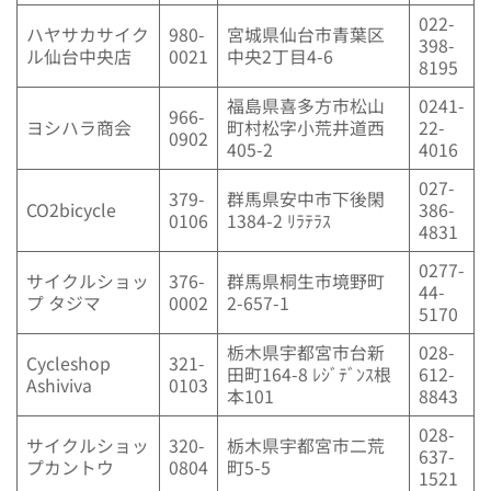
022-
ハヤサカサイク
980-
宮城県仙台市青葉区
398-
ル仙台中央店
0021
中央2丁目4-6
8195
福島県喜多方市松山
0241-
966-
ヨシハラ商会
町村松字小荒井道西
22-
0902
405-2
4016
027-
379-
群馬県安中市下後閑
CO2bicycle
386-
0106
1384-2 ﾘﾗﾃﾗｽ
4831
0277-
サイクルショッ
376-
群馬県桐生市境野町
44-
プ タジマ
0002
2-657-1
5170
栃木県宇都宮市台新
028-
Cycleshop
321-
田町164-8 ﾚｼﾞﾃﾞﾝｽ根
612-
Ashiviva
0103
本101
8843
028-
サイクルショッ
320-
栃木県宇都宮市二荒
637-
プカントウ
0804
町5-5
1521