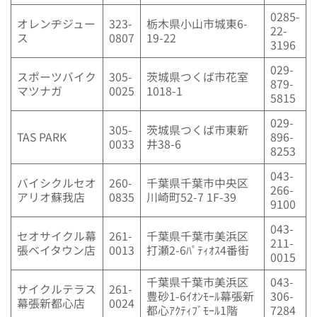
0285-
オレンヂジュー
323-
栃木県小山市城東6-
22-
ス
0807
19-22
3196
029-
スポーツバイク
305-
茨城県つくば市花室
879-
マツナガ
0025
1018-1
5815
029-
305-
茨城県つくば市東新
TAS PARK
896-
0033
井38-6
8253
043-
バイシクルセオ
260-
千葉県千葉市中央区
266-
アリオ蘇我店
0835
川崎町52-7 1F-39
9100
043-
セオサイクル幕
261-
千葉県千葉市美浜区
211-
張ベイタウン店
0013
打瀬2-6ﾊﾟﾃｨｵｽ4番街
0015
千葉県千葉市美浜区
043-
サイクルテラス
261-
豊砂1-6ｲｵﾝﾓｰﾙ幕張新
306-
幕張新都心店
0024
都心ｱｸﾃｨﾌﾞﾓｰﾙ1階
7284