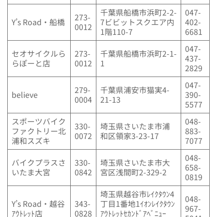
千葉県船橋市浜町2-2-
047-
273-
Y’s Road・船橋
7ビビットスクエア内
402-
0012
1階110-7
6681
047-
セオサイクルら
273-
千葉県船橋市浜町2-1-
437-
らぽーと店
0012
1
2829
047-
279-
千葉県浦安市猫実4-
believe
390-
0004
21-13
5577
スポーツバイク
048-
330-
埼玉県さいたま市浦
ファクトリー北
883-
0072
和区領家3-23-17
浦和スズキ
7077
048-
バイクプラスさ
330-
埼玉県さいたま市大
658-
いたま大宮
0842
宮区浅間町2-329-2
0819
埼玉県越谷市ﾚｲｸﾀｳﾝ4
048-
Y’s Road・越谷
343-
丁目1番地1ｲｵﾝﾚｲｸﾀｳﾝ
967-
ｱｳﾄﾚｯﾄ店
0828
ｱｳﾄﾚｯﾄｾｶﾝﾄﾞｱﾍﾞﾆｭｰ