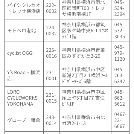
神奈川県横浜市港北
045-
バイシクルセオ
222-
区師岡町700 トレッ
534-
トレッサ横浜店
0002
サ横浜南棟1F
2394
神奈川県横浜市都筑
045-
224-
モトベロ港北
区茅ケ崎中央6-1 ｻｳｽｳ
532-
0032
ｯﾄﾞ1階
3035
045-
225-
神奈川県横浜市青葉
cyclist OGGI
979-
0016
区みすずが丘2-29
1120
神奈川県横浜市中区
045-
Y’s Road・横浜
231-
新港2丁目2-1横浜ﾜｰﾙ
263-
店
0001
ﾄﾞﾎﾟｰﾀｰｽﾞ6階
6342
LORO
神奈川県横浜市中区
045-
231-
CYCLEWORKS
尾上町5丁目77 吉住
662-
0015
YOKOHAMA
ﾋﾞﾙ1F
5612
0467-
248-
神奈川県鎌倉市由比
グローブ 鎌倉
23-
0014
ガ浜2-1-13
6667