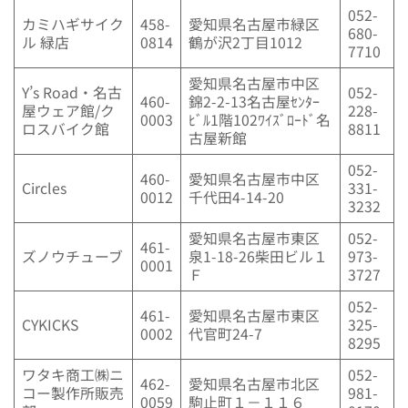
052-
カミハギサイク
458-
愛知県名古屋市緑区
680-
ル 緑店
0814
鶴が沢2丁目1012
7710
愛知県名古屋市中区
Y’s Road・名古
052-
460-
錦2-2-13名古屋ｾﾝﾀｰ
屋ウェア館/ク
228-
0003
ﾋﾞﾙ1階102ﾜｲｽﾞﾛｰﾄﾞ名
ロスバイク館
8811
古屋新館
052-
460-
愛知県名古屋市中区
Circles
331-
0012
千代田4-14-20
3232
愛知県名古屋市東区
052-
461-
ズノウチューブ
泉1-18-26柴田ビル１
973-
0001
Ｆ
3727
052-
461-
愛知県名古屋市東区
CYKICKS
325-
0002
代官町24-7
8295
ワタキ商工㈱ニ
052-
462-
愛知県名古屋市北区
コー製作所販売
981-
0059
駒止町１－１１６