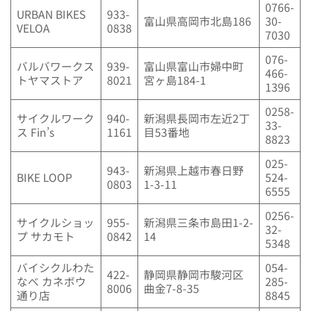
0766-
URBAN BIKES
933-
富山県高岡市北島186
30-
VELOA
0838
7030
076-
バルバワークス
939-
富山県富山市婦中町
466-
トヤマストア
8021
宮ヶ島184-1
1396
0258-
サイクルワーク
940-
新潟県長岡市左近2丁
33-
ス Fin’s
1161
目53番地
8823
025-
943-
新潟県上越市春日野
BIKE LOOP
524-
0803
1-3-11
6555
0256-
サイクルショッ
955-
新潟県三条市島田1-2-
32-
プ サカモト
0842
14
5348
バイシクルわた
054-
422-
静岡県静岡市駿河区
なべ カネボウ
285-
8006
曲金7-8-35
通り店
8845