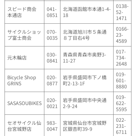
0138-
スピード商会
041-
北海道函館市本通1-4-
52-
本通店
0851
18
1471
0166-
サイクルショッ
070-
北海道旭川市５条通
23-
プ富士商会
0035
８丁目右4号
4589
017-
030-
青森県青森市奥野3-
元木輪店
734-
0841
11-27
2648
019-
Bicycle Shop
020-
岩手県盛岡市下ノ橋
601-
GRINS
0877
町2-13-1F
8880
019-
020-
岩手県盛岡市中央通
SASASOUBIKES
622-
0021
2-9-24
5595
022-
セオサイクル仙
983-
宮城県仙台市宮城野
231-
台宮城野店
0047
区銀杏町39-9
6711