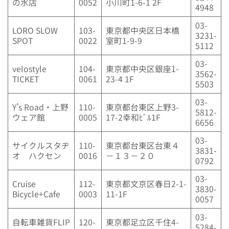
の水店
0052
小川町1-6-1 2F
4948
03-
LORO SLOW
103-
東京都中央区日本橋
3231-
SPOT
0022
室町1-9-9
5112
03-
velostyle
104-
東京都中央区銀座1-
3562-
TICKET
0061
23-4 1F
5503
03-
Y’s Road・上野
110-
東京都台東区上野3-
5812-
ウェア館
0005
17-2幸和ﾋﾞﾙ1F
6656
03-
サイクルスタヂ
110-
東京都台東区台東４
3831-
オ ハクセン
0016
－１３－２０
0792
03-
Cruise
112-
東京都文京区春日2-1-
3830-
Bicycle+Cafe
0003
11-1F
0057
03-
自転車雑貨FLIP
120-
東京都足立区千住4-
5284-