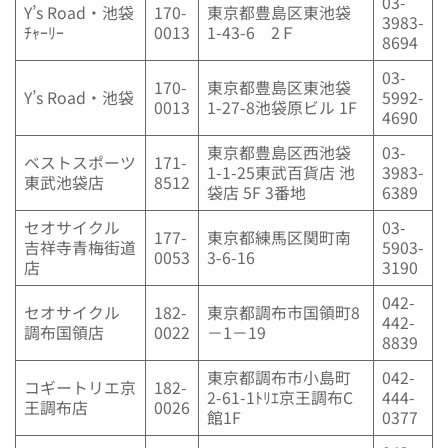
03-
Y’s Road・池袋
170-
東京都豊島区東池袋
3983-
ﾁｬｰﾘｰ
0013
1-43-6 2Ｆ
8694
03-
170-
東京都豊島区東池袋
Y’s Road・池袋
5992-
0013
1-27-8池袋原ビル 1F
4690
東京都豊島区西池袋
03-
ベストスポーツ
171-
1-1-25東武百貨店 池
3983-
東武池袋店
8512
袋店 5F 3番地
6389
セオサイクル
03-
177-
東京都練馬区関町南
吉祥寺青梅街道
5903-
0053
3-6-16
店
3190
042-
セオサイクル
182-
東京都調布市国領町8
442-
調布国領店
0022
－1－19
8839
東京都調布市小島町
042-
コギートリエ京
182-
2-61-1ﾄﾘｴ京王調布C
444-
王調布店
0026
館1F
0377