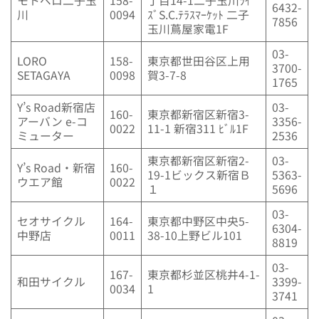
モトベロ二子玉
158-
丁目14-1二子玉川ﾗｲ
6432-
川
0094
ｽﾞS.C.ﾃﾗｽﾏｰｹｯﾄ 二子
7856
玉川蔦屋家電1F
03-
LORO
158-
東京都世田谷区上用
3700-
SETAGAYA
0098
賀3-7-8
1765
Y’s Road新宿店
03-
160-
東京都新宿区新宿3-
アーバン e-コ
3356-
0022
11-1 新宿311 ﾋﾞﾙ1F
ミューター
2536
東京都新宿区新宿2-
03-
Y’s Road・新宿
160-
19-1ビックス新宿Ｂ
5363-
ウエア館
0022
１
5696
03-
セオサイクル
164-
東京都中野区中央5-
6304-
中野店
0011
38-10上野ビル101
8819
03-
167-
東京都杉並区桃井4-1-
和田サイクル
3399-
0034
1
3741