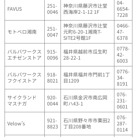
04-
251-
神奈川県藤沢市辻堂
FAVUS
6654-
0046
西海岸2-1-12 1F
7228
神奈川県藤沢市辻堂
0466-
251-
モトベロ湘南
元町6-20-1湘南T-
47-
0047
SITE2号館1F
6378
0778-
バルバワークス
915-
福井県越前市瓜生町
42-
エチゼンストア
0096
28-22-1
6003
0776-
バルバワークス
918-
福井県福井市門前1丁
34-
フクイストア
8021
目1209
8191
076-
サイクランド
920-
石川県金沢市南広岡
231-
マスナガ
0044
町ハ43-1
0601
076-
921-
石川県野々市市粟田2
Velow’s
287-
8823
丁目208番地
0114