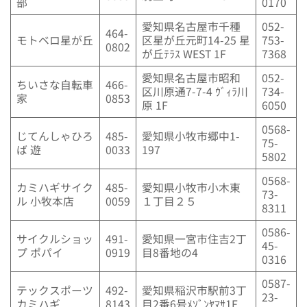
部
0170
愛知県名古屋市千種
052-
464-
モトベロ星が丘
区星が丘元町14-25 星
753-
0802
が丘ﾃﾗｽ WEST 1F
7368
愛知県名古屋市昭和
052-
ちいさな自転車
466-
区川原通7-7-4 ｳﾞｨﾗ川
734-
家
0853
原 1F
6050
0568-
じてんしゃひろ
485-
愛知県小牧市郷中1-
75-
ば 遊
0033
197
5802
0568-
カミハギサイク
485-
愛知県小牧市小木東
73-
ル 小牧本店
0059
１丁目２５
8311
0586-
サイクルショッ
491-
愛知県一宮市住吉2丁
45-
プ ポパイ
0919
目8番地の4
0316
0587-
テックスポーツ
492-
愛知県稲沢市駅前3丁
23-
カミハギ
8143
目2番6号ﾒｿﾞﾝﾔﾏｻ1F