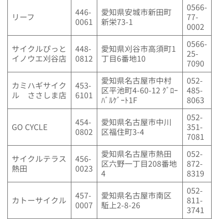
0566-
446-
愛知県安城市新田町
リーフ
77-
0061
新栄73-1
0002
0566-
サイクルぴっと
448-
愛知県刈谷市高須町1
25-
イノウエ刈谷店
0812
丁目6番地10
7090
愛知県名古屋市中村
052-
カミハギサイク
453-
区平池町4-60-12 ｸﾞﾛｰ
485-
ル ささしま店
6101
ﾊﾞﾙｹﾞｰﾄ1F
8063
052-
454-
愛知県名古屋市中川
GO CYCLE
351-
0802
区福住町3-4
7081
愛知県名古屋市熱田
052-
サイクルテラス
456-
区六野一丁目208番地
872-
熱田
0023
4
8319
052-
457-
愛知県名古屋市南区
カトーサイクル
811-
0007
駈上2-8-26
3741