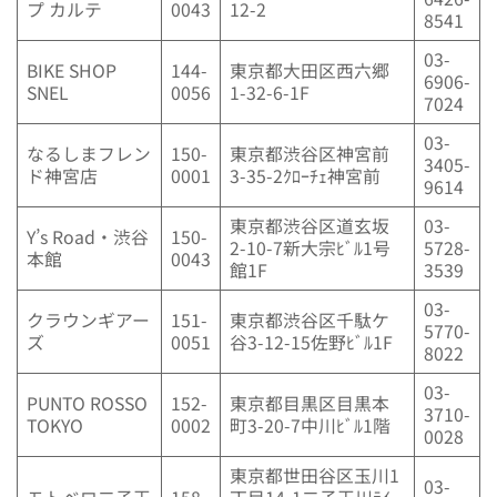
プ カルテ
0043
12-2
8541
03-
BIKE SHOP
144-
東京都大田区西六郷
6906-
SNEL
0056
1-32-6-1F
7024
03-
なるしまフレン
150-
東京都渋谷区神宮前
3405-
ド神宮店
0001
3-35-2ｸﾛｰﾁｪ神宮前
9614
東京都渋谷区道玄坂
03-
Y’s Road・渋谷
150-
2-10-7新大宗ﾋﾞﾙ1号
5728-
本館
0043
館1F
3539
03-
クラウンギアー
151-
東京都渋谷区千駄ケ
5770-
ズ
0051
谷3-12-15佐野ﾋﾞﾙ1F
8022
03-
PUNTO ROSSO
152-
東京都目黒区目黒本
3710-
TOKYO
0002
町3-20-7中川ﾋﾞﾙ1階
0028
東京都世田谷区玉川1
03-