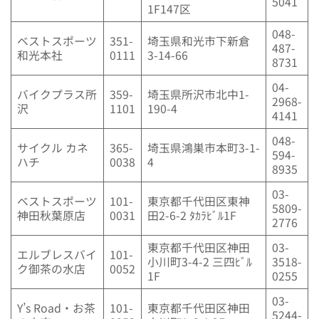
5041
1F147区
048-
ベストスポーツ
351-
埼玉県和光市下新倉
487-
和光本社
0111
3-14-66
8731
04-
バイクプラス所
359-
埼玉県所沢市北中1-
2968-
沢
1101
190-4
4141
048-
サイクル カネ
365-
埼玉県鴻巣市本町3-1-
594-
ハチ
0038
4
8935
03-
ベストスポーツ
101-
東京都千代田区東神
5809-
神田秋葉原店
0031
田2-6-2 ﾀｶﾗﾋﾞﾙ1F
2776
東京都千代田区神田
03-
エルブレスバイ
101-
小川町3-4-2 三四ﾋﾞﾙ
3518-
ク御茶の水店
0052
1F
0255
03-
Y’s Road・お茶
101-
東京都千代田区神田
5244-