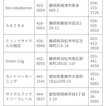
054-
425-
静岡県焼津市坂本
bici-okadaman
270-
0004
669-1
5726
054-
426-
静岡県藤枝市田沼1-
ＡＫＩＲＡ
635-
0061
29-12
6010
053-
ミソノイサイク
430-
静岡県浜松市中区元
413-
ル元城店
0946
城町219-18
3000
053-
432-
静岡県浜松市南区卸
Green Cog
441-
8055
本町28GSﾋﾞﾙ1F
4250
0532-
カントリーモー
441-
愛知県豊橋市大岩町
41-
ニング
3141
(北山)399-15
8882
0564-
サイクルファク
444-
愛知県岡崎市柱4丁目
84-
トリーコレール
0837
2-10
5905