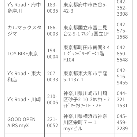
042-
Y’s Road・府中
183-
東京都府中市四谷5-
352-
多摩川
0035
42-3
3308
042-
カルマックスタ
186-
東京都国立市富士見
575-
ジマ
0003
台2-9-1 ﾏﾙｼﾞｭ国立1F
1568
東京都町田市鶴間3-4-
042-
194-
TOY-BIKE東京
1 ｸﾞﾗﾝﾍﾞﾘｰﾊﾟｰｸ1階
850-
0004
F104
5548
042-
Y’s Road・東大
207-
東京都東大和市芋窪
516-
和店
0033
5-1137-1
9455
神奈川県川崎市川崎
044-
210-
Y’s Road・川崎
区砂子2-10-2ｶﾜｻｷ・ﾐ
221-
0006
ｯﾄﾞﾏｰｸﾀﾜｰ1F・2F
1531
神奈川県横浜市神奈
045-
GOOD OPEN
221-
川区栄町７－１
459-
AIRS myX
0052
myxビル
2289