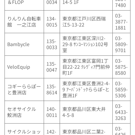
＆FLOP
0034
14-5 1F
7480
03-
りんりん自転車
134-
東京都江戸川区西瑞
3877-
館 一之江店
0015
江5-13-22
1881
東京都江東区深川2-
03-
135-
Bambycle
29-8 ｻﾝｺｰﾏﾝｼｮﾝ102号
5809-
0033
室
9701
東京都江東区富岡1丁
03-
135-
VeloEquip
目22-22 ｸﾚｳﾞｨｱ門前仲
5875-
0047
町1F
8580
東京都江東区豊洲2-4-
03-
コギーららぽー
135-
9 ｱｰﾊﾞﾝﾄﾞｯｸららぽｰと
5859-
と豊洲店
8614
豊洲1F
5306
03-
セオサイクル
140-
東京都品川区東大井
6433-
鮫洲店
0011
4-5-8
3263
03-
サイクルショッ
142-
東京都品川区二葉2-
6426-