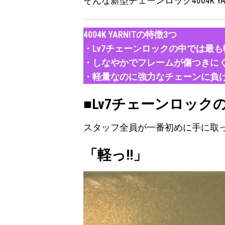
そんな新型チェーンロック4004K Y
4004K YARNITの特徴3つ
・Lv7チェーンロックの中では最も
・しなやかでフレームが傷つきに
・軽量なのに強力なチェーンに負
■
Lv7チェーンロック
スタッフ全員が一番初めに手に取
「軽っ!!」