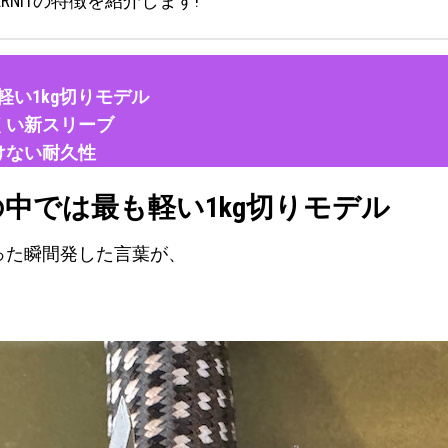
ARNITの特徴を紹介します!
軽い1kg切りモデル
くい新スリーブ
けない耐久性
の中では最も軽い1kg切りモデル
った瞬間発した言葉が、