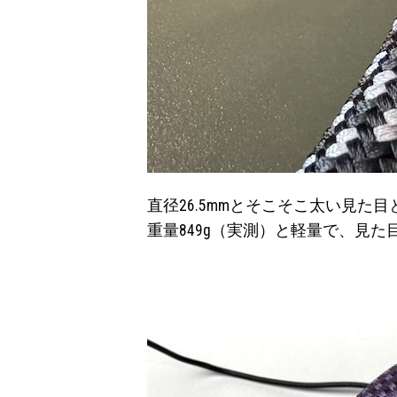
直径26.5mmとそこそこ太い見た
重量849g（実測）と軽量で、見