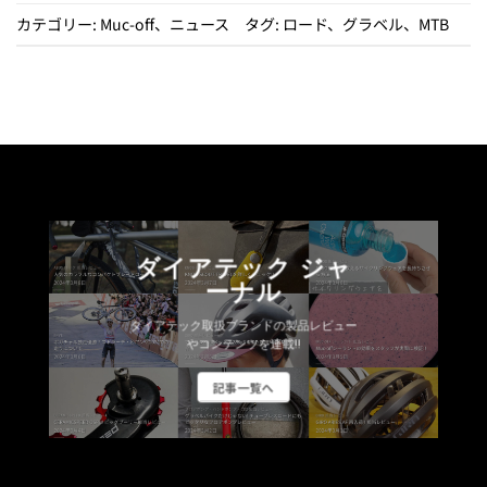
カテゴリー:
Muc-off
、
ニュース
タグ:
ロード
、
グラベル
、
MTB
ダイアテック ジャ
ーナル
ダイアテック取扱ブランドの製品レビュー
やコンテンツを連載!!
記事一覧へ