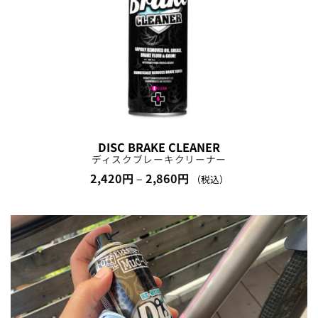
DISC BRAKE CLEANER
ディスクブレーキクリーナー
価
2,420
円
–
2,860
円
（税込）
格
帯:
2,420
円
–
2,860
円