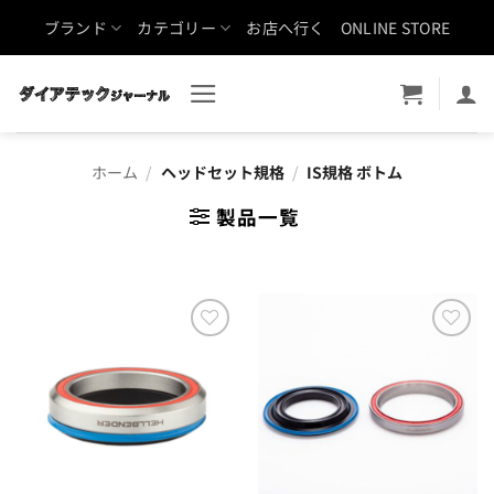
Skip
ブランド
カテゴリー
お店へ行く
ONLINE STORE
to
content
ホーム
/
ヘッドセット規格
/
IS規格 ボトム
製品一覧
お気
お気
に入
に入
りに
りに
追加
追加