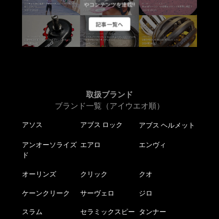
商
エ
やコンテンツを連載!!
品
ー
記事一覧へ
ペ
シ
ー
ョ
ジ
ン
か
が
ら
あ
選
り
択
ま
取扱ブランド
で
す。
ブランド一覧（アイウエオ順）
き
オ
アソス
アブス ロック
アブス ヘルメット
ま
プ
す
シ
アンオーソライズ
エアロ
エンヴィ
ョ
ド
ン
は
オーリンズ
クリック
クオ
商
ケーンクリーク
サーヴェロ
ジロ
品
ペ
スラム
セラミックスピー
タンナー
ー