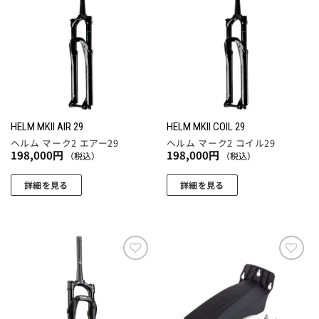
に
お気
お気
に入
に入
は
りに
りに
複
追加
追加
数
の
バ
リ
エ
HELM MKII AIR 29
HELM MKII COIL 29
ー
ヘルム マーク2 エアー29
ヘルム マーク2 コイル29
シ
198,000
円
198,000
円
（税込）
（税込）
ョ
ン
詳細を見る
詳細を見る
が
こ
こ
あ
の
の
り
商
商
ま
品
品
す。
に
に
お気
お気
オ
に入
に入
は
は
りに
りに
プ
複
複
追加
追加
シ
数
数