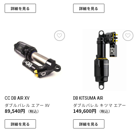
ョ
ン
詳細を見る
詳細を見る
が
こ
こ
あ
の
の
り
商
商
ま
品
品
す。
に
に
お気
お気
に入
に入
オ
は
は
りに
りに
プ
複
複
追加
追加
シ
数
数
ョ
の
の
ン
バ
バ
は
リ
リ
商
エ
エ
CC DB AIR XV
DB KITSUMA AIR
品
ー
ー
ダブルバレル エアー XV
ダブルバレル キツマ エアー
ペ
シ
シ
89,540
円
149,600
円
（税込）
（税込）
ー
ョ
ョ
ジ
ン
ン
詳細を見る
詳細を見る
か
が
が
こ
ら
あ
あ
の