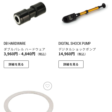
に
き
き
お気
お気
オ
に入
に入
は
ま
ま
プ
りに
りに
複
す
す
シ
追加
追加
数
ョ
の
ン
バ
は
リ
商
エ
品
DB HARDWARE
DIGITAL SHOCK PUMP
ー
ペ
ダブルバレル ハードウェア
デジタルショックポンプ
シ
価
3,960
円
–
4,840
円
14,960
円
ー
（税込）
（税込）
格
ョ
ジ
帯:
3,960
ン
詳細を見る
詳細を見る
か
円
が
こ
–
ら
4,840
あ
の
選
円
り
商
択
ま
品
で
す。
に
き
お気
に入
オ
は
ま
りに
プ
複
す
追加
シ
数