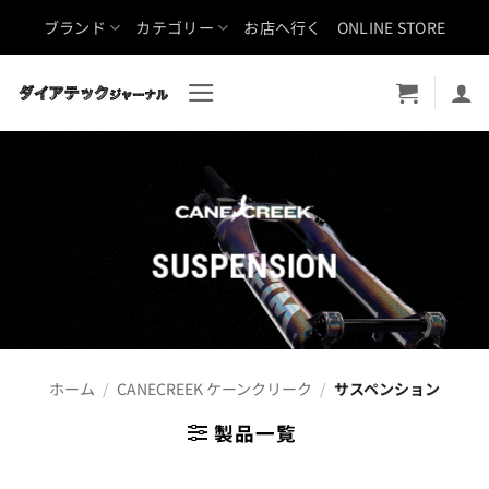
Skip
ブランド
カテゴリー
お店へ行く
ONLINE STORE
to
content
SUSPENSION
ホーム
/
CANECREEK ケーンクリーク
/
サスペンション
製品一覧