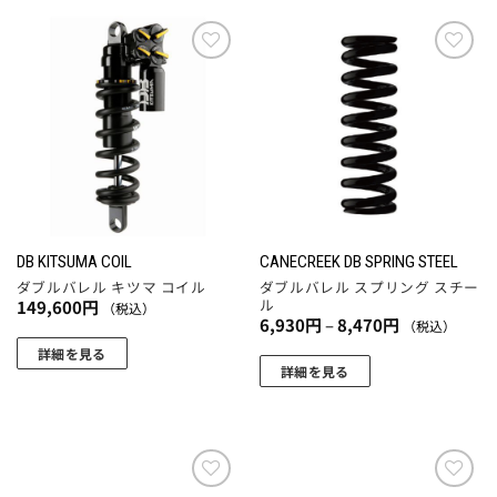
選
り
り
商
択
ま
ま
品
で
す。
す。
に
お気
お気
き
に入
に入
オ
オ
は
りに
りに
ま
プ
プ
複
追加
追加
す
シ
シ
数
ョ
ョ
の
ン
ン
バ
は
は
リ
商
商
エ
DB KITSUMA COIL
CANECREEK DB SPRING STEEL
品
品
ー
ダブルバレル キツマ コイル
ダブルバレル スプリング スチー
ペ
ペ
シ
ル
149,600
円
（税込）
価
6,930
円
–
8,470
円
ー
ー
（税込）
ョ
格
ジ
ジ
ン
帯:
詳細を見る
6,930
詳細を見る
か
か
が
円
こ
–
ら
ら
あ
8,470
の
選
選
り
円
商
択
択
ま
品
で
で
す。