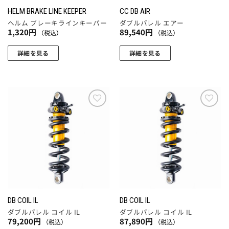
商
商
HELM BRAKE LINE KEEPER
CC DB AIR
品
品
ヘルム ブレーキラインキーパー
ダブルバレル エアー
ペ
ペ
1,320
円
89,540
円
（税込）
（税込）
ー
ー
ジ
ジ
詳細を見る
詳細を見る
か
か
こ
ら
ら
の
選
選
商
択
択
品
で
で
に
お気
お気
き
き
に入
に入
は
りに
りに
ま
ま
複
追加
追加
す
す
数
の
バ
リ
エ
DB COIL IL
DB COIL IL
ー
ダブルバレル コイル IL
ダブルバレル コイル IL
シ
79,200
円
87,890
円
（税込）
（税込）