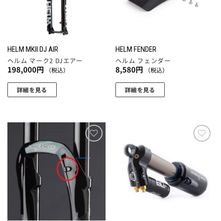
ョ
の
の
ン
バ
バ
は
リ
リ
商
エ
エ
HELM MKII DJ AIR
HELM FENDER
品
ー
ー
ヘルム マーク2 DJエアー
ヘルム フェンダー
ペ
シ
シ
198,000
円
8,580
円
（税込）
（税込）
ー
ョ
ョ
ジ
ン
ン
詳細を見る
詳細を見る
か
が
が
ら
あ
あ
選
り
り
択
ま
ま
で
す。
す。
お気
お気
き
に入
に入
オ
オ
りに
りに
ま
プ
プ
追加
追加
す
シ
シ
ョ
ョ
ン
ン
は
は