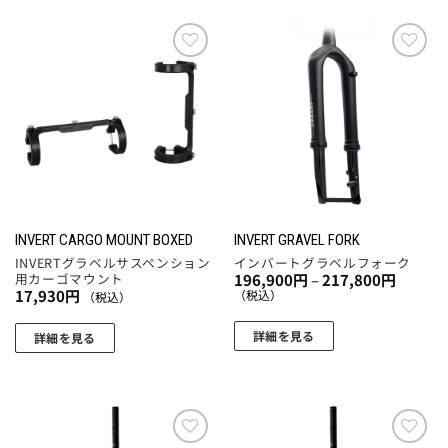
お気
お気
に入
に入
りに
りに
追加
追加
INVERT CARGO MOUNT BOXED
INVERT GRAVEL FORK
INVERTグラベルサスペンション
インバートグラベルフォーク
価
用カーゴマウント
196,900
円
–
217,800
円
格
17,930
円
（税込）
（税込）
帯:
196,900
円
詳細を見る
詳細を見る
–
こ
217,800
円
の
商
品