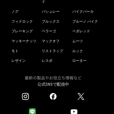
ド
ジ
か
ノグ
パシュレー
バイクパーカ
ら
フィドロック
ブルックス
ブルーノ バイク
選
択
ブレーキング
ペラーゴ
ペダレッド
で
き
マッキーナッツ
マックオフ
ムーツ
ま
モト
リストラップ
ルック
す
レザイン
レスポ
ローター
最新の製品やお役立ち情報など
公式SNSで配信中