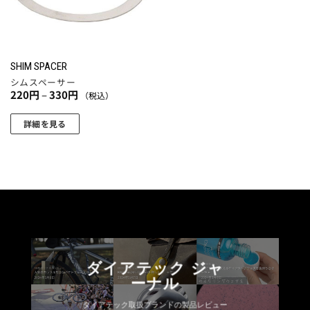
ョ
の
ン
バ
は
リ
商
エ
SHIM SPACER
品
ー
シムスペーサー
ペ
シ
価
220
円
–
330
円
（税込）
格
ー
ョ
帯:
ジ
220
ン
詳細を見る
円
か
が
こ
–
330
ら
あ
の
円
選
り
商
択
ま
品
で
す。
に
き
オ
は
ま
プ
複
す
シ
数
ダイアテック ジャ
ョ
の
ーナル
ン
バ
は
リ
ダイアテック取扱ブランドの製品レビュー