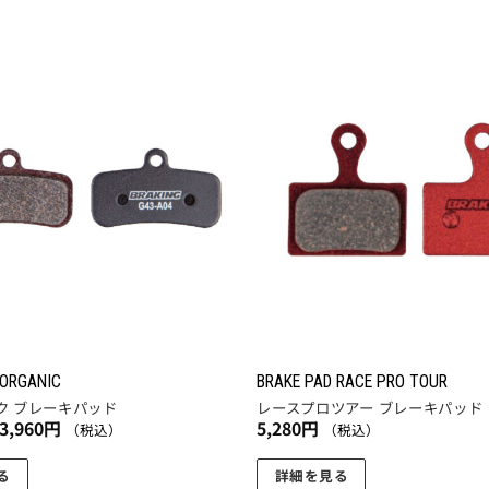
ま
9,790
5,940
の
す。
円
円
商
オ
品
プ
に
お気
シ
に入
は
ョ
りに
複
追加
ン
数
は
の
商
バ
品
リ
ペ
エ
ー
ー
ジ
シ
か
ョ
ら
 ORGANIC
BRAKE PAD RACE PRO TOUR
ン
ク ブレーキパッド
レースプロツアー ブレーキパッド
選
価
3,960
円
5,280
円
が
（税込）
（税込）
択
格
あ
帯:
で
2,970
る
詳細を見る
り