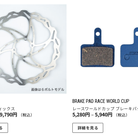
円
商
品
に
お気
に入
は
りに
複
追加
数
の
バ
リ
エ
ー
シ
ョ
BRAKE PAD RACE WORLD CUP
ン
ィックス
レースワールドカップ ブレーキパ
価
価
9,790
円
5,280
円
–
5,940
円
が
（税込）
（税込）
格
格
あ
帯:
帯:
7,260
5,280
る
詳細を見る
り
円
円
こ
–
–