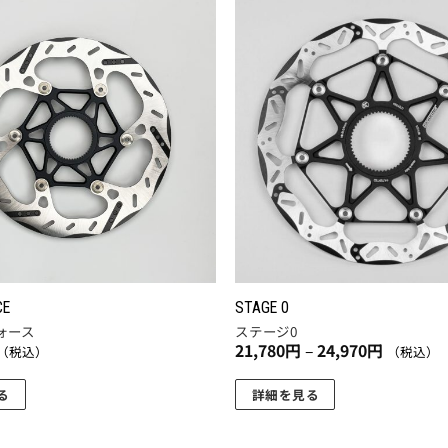
お気
に入
りに
追加
CE
STAGE 0
ォース
ステージ0
価
21,780
円
–
24,970
円
（税込）
（税込）
格
帯:
21,780
る
詳細を見る
円
こ
–
24,970
の