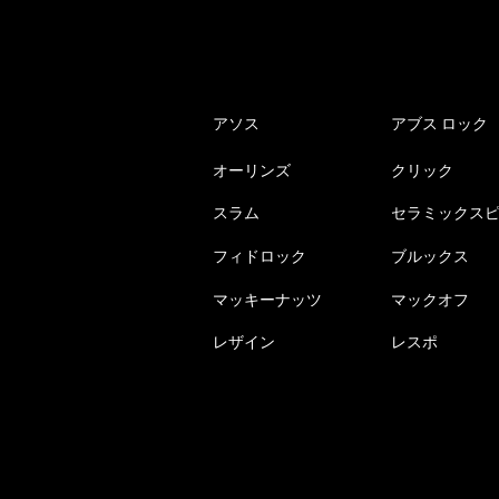
で
き
ま
す
アソス
アブス ロック
オーリンズ
クリック
スラム
セラミックス
フィドロック
ブルックス
マッキーナッツ
マックオフ
レザイン
レスポ