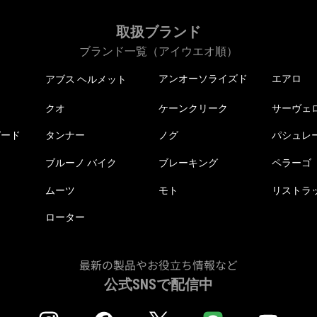
あ
で
り
き
取扱ブランド
ま
ま
ブランド一覧（アイウエオ順）
す。
す
オ
アンオーソライズド
エアロ
アブス ヘルメット
プ
クオ
ケーンクリーク
サーヴェ
シ
ョ
ピード
タンナー
ノグ
パシュレ
ン
ブルーノ バイク
ブレーキング
ペラーゴ
は
商
ムーツ
モト
リストラ
品
ローター
ペ
ー
ジ
最新の製品やお役立ち情報など
か
公式SNSで配信中
ら
選