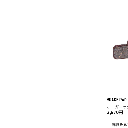
ま
の
す。
商
オ
品
プ
に
シ
は
ョ
複
ン
数
は
の
商
バ
品
リ
ペ
エ
ー
ー
ジ
シ
か
ョ
ら
BRAKE PAD
ン
オーガニッ
選
2,970
円
–
が
択
あ
で
詳細を見
り