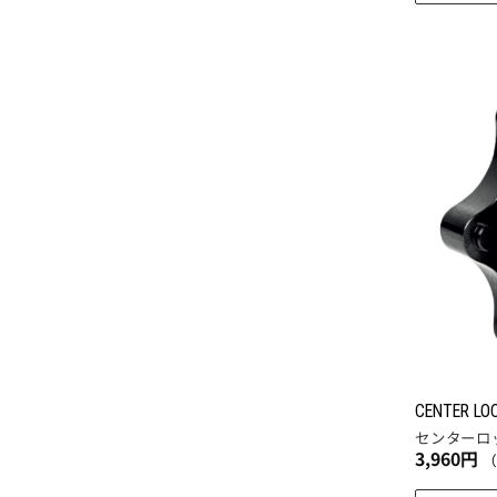
き
こ
ま
ま
の
す。
す
商
オ
品
プ
に
シ
は
ョ
複
ン
数
は
の
商
バ
品
リ
ペ
エ
ー
ー
ジ
シ
か
ョ
ら
CENTER LO
ン
センターロッ
選
3,960
円
が
択
あ
で