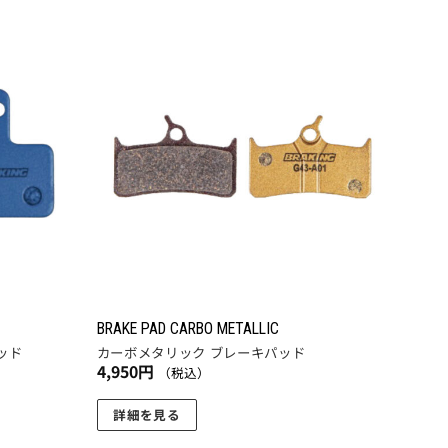
円
商
品
に
お気
お気
に入
に入
は
りに
りに
複
追加
追加
数
の
バ
リ
エ
ー
シ
ョ
BRAKE PAD CARBO METALLIC
ン
ッド
カーボメタリック ブレーキパッド
4,950
円
が
（税込）
あ
詳細を見る
り
こ