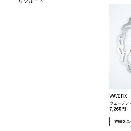
リクルート
商
品
に
は
複
数
の
バ
リ
エ
ー
シ
ョ
WAVE FIX
ン
ウェーブフ
7,260
円
–
が
あ
詳細を見
り
こ