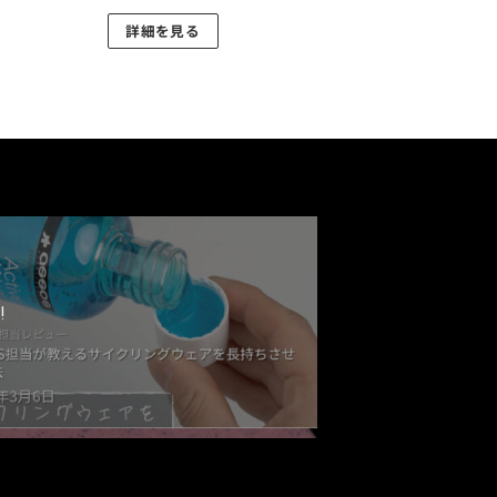
り
き
詳細を見る
ま
ま
す。
す
オ
プ
シ
ョ
ン
は
商
品
!
ペ
ー
ジ
か
ら
選
択