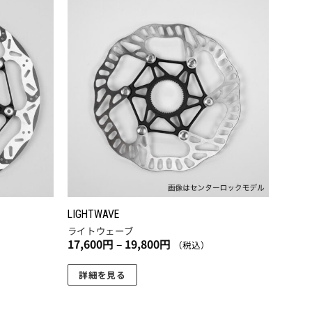
お気
お気
に入
に入
りに
りに
追加
追加
LIGHTWAVE
ライトウェーブ
価
17,600
円
–
19,800
円
（税込）
格
帯:
17,600
詳細を見る
円
こ
–
19,800
の