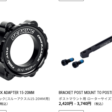
き
円
こ
–
ま
ま
3,960
の
す。
円
す
商
オ
品
プ
に
お気
シ
に入
は
ョ
りに
複
追加
ン
数
は
の
商
バ
品
リ
ペ
エ
ー
ー
ジ
シ
か
ョ
ら
CK ADAPTER 15-20MM
BRACKET POST MOUNT TO POS
ン
ク(スルーアクスル15-20MM用)
ポストマウント用 ローターサイズ
選
価
2,420
円
–
3,740
円
が
（税込）
（税込）
択
格
あ
帯:
で