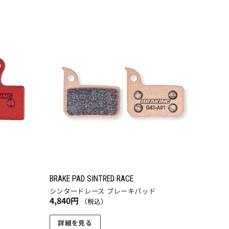
ま
の
す。
商
オ
品
プ
に
お気
お気
シ
に入
に入
は
ョ
りに
りに
複
追加
追加
ン
数
は
の
商
バ
品
リ
ペ
エ
ー
ー
ジ
シ
か
ョ
ら
BRAKE PAD SINTRED RACE
ン
シンタードレース ブレーキパッド
選
4,840
円
が
（税込）
択
あ
で
詳細を見る
り