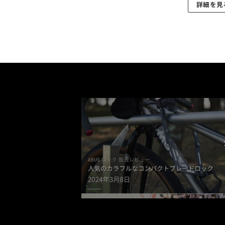
詳細を見
り
き
ま
ま
す。
す
オ
プ
シ
ョ
ン
は
商
品
ペ
ー
ジ
か
ら
選
択