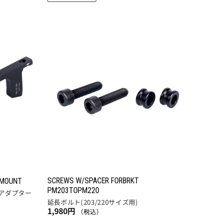
き
こ
ま
ま
の
す。
す
商
オ
品
プ
に
お気
お気
シ
に入
に入
は
ョ
りに
りに
複
追加
追加
ン
数
は
の
商
バ
品
リ
ペ
エ
ー
ー
ジ
シ
か
ョ
SCREWS W/SPACER FORBRKT
ら
TMOUNT
ン
PM203TOPM220
アダプター
選
延長ボルト(203/220サイズ用)
が
択
1,980
円
（税込）
あ
で