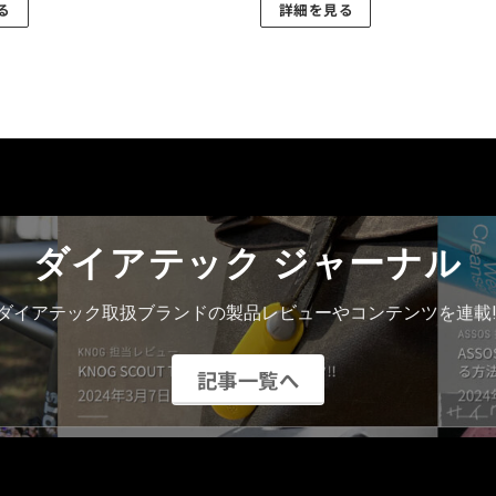
2,420
る
詳細を見る
り
き
円
こ
–
ま
ま
3,740
の
す。
円
す
商
オ
品
プ
に
シ
は
ョ
複
ン
数
は
ダイアテック ジャーナル
の
商
バ
品
ダイアテック取扱ブランドの製品レビューやコンテンツを連載!
リ
ペ
エ
ー
ー
記事一覧へ
ジ
シ
か
ョ
ら
ン
選
が
択