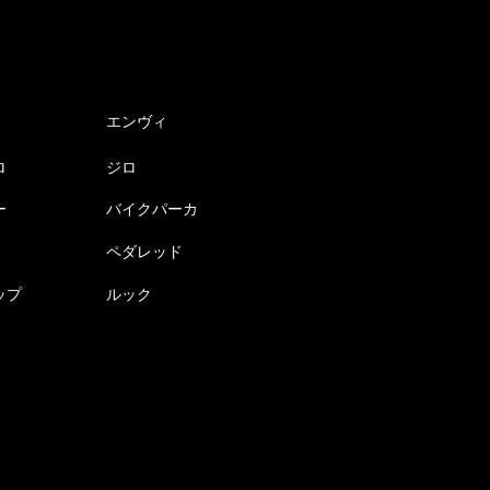
で
き
ま
す
エンヴィ
ロ
ジロ
ー
バイクパーカ
ペダレッド
ップ
ルック