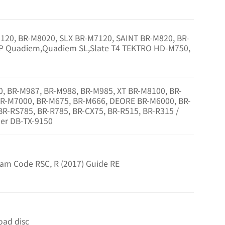
120, BR-M8020, SLX BR-M7120, SAINT BR-M820, BR-
P Quadiem,Quadiem SL,Slate T4 TEKTRO HD-M750,
, BR-M987, BR-M988, BR-M985, XT BR-M8100, BR-
BR-M7000, BR-M675, BR-M666, DEORE BR-M6000, BR-
R-RS785, BR-R785, BR-CX75, BR-R515, BR-R315 /
ner DB-TX-9150
ram Code RSC, R (2017) Guide RE
oad disc