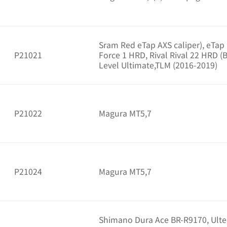
Sram Red eTap AXS caliper), eTap
P21021
Force 1 HRD, Rival Rival 22 HRD (
Level Ultimate,TLM (2016-2019)
P21022
Magura MT5,7
P21024
Magura MT5,7
Shimano Dura Ace BR-R9170, Ulteg