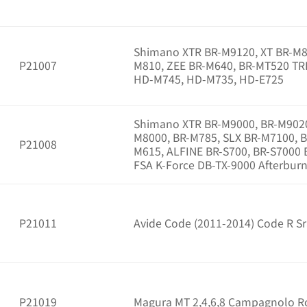
Shimano XTR BR-M9120, XT BR-M8
P21007
M810, ZEE BR-M640, BR-MT520 TR
HD-M745, HD-M735, HD-E725
Shimano XTR BR-M9000, BR-M9020
M8000, BR-M785, SLX BR-M7100, 
P21008
M615, ALFINE BR-S700, BR-S7000 B
FSA K-Force DB-TX-9000 Afterbur
P21011
Avide Code (2011-2014) Code R S
P21019
Magura MT 2,4,6,8 Campagnolo R