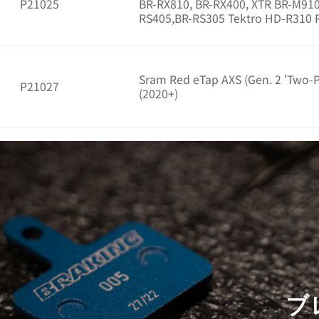
P21025
BR-RX810, BR-RX400, XTR BR-M910
RS405,BR-RS305 Tektro HD-R310 
Sram Red eTap AXS (Gen. 2 ‘Two-Pi
P21027
(2020+)
ブ