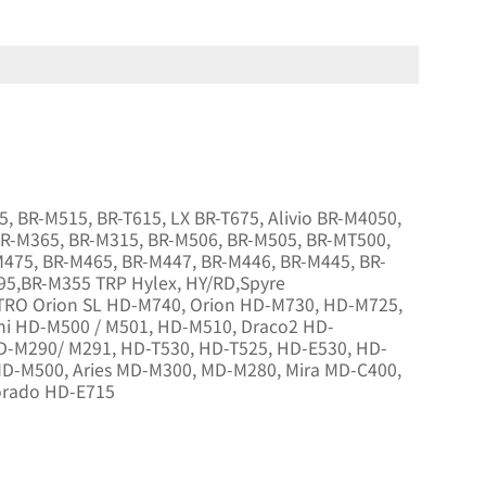
 BR-M515, BR-T615, LX BR-T675, Alivio BR-M4050,
BR-M365, BR-M315, BR-M506, BR-M505, BR-MT500,
475, BR-M465, BR-M447, BR-M446, BR-M445, BR-
95,BR-M355 TRP Hylex, HY/RD,Spyre
KTRO Orion SL HD-M740, Orion HD-M730, HD-M725,
ni HD-M500 / M501, HD-M510, Draco2 HD-
-M290/ M291, HD-T530, HD-T525, HD-E530, HD-
MD-M500, Aries MD-M300, MD-M280, Mira MD-C400,
orado HD-E715