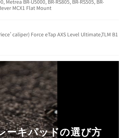
0, Metrea BR-U5000, BR-RS805, BR-RS505, BR-
Rever MCX1 Flat Mount
ece’ caliper) Force eTap AXS Level Ultimate,TLM B1
レーキパッドの選び方