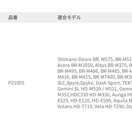
品番
適合モデル
Shimano Deore BR, M575, BR-M525,
Acera BR-M3050, Altus BR-M375, 
BR-M495, BR-M486, BR-M485, BR-M
M416, BR-M415, BR-MT400, BR-M3
P21005
SLC,Spyre,Spyke, Dash Sport. TE
Gemini SL HD-M520 / M521, Gemi
M352,HDC330 HD-M330, Auriga HD
E525, HD-E520, HD-E500, Aquila 
Volans HD-T710, Vela HD-T290, D