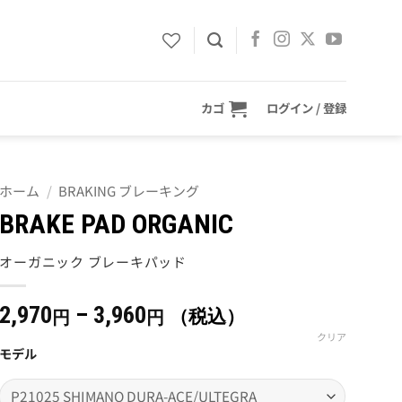
カゴ
ログイン / 登録
ホーム
/
BRAKING ブレーキング
BRAKE PAD ORGANIC
オーガニック ブレーキパッド
価
2,970
–
3,960
（税込）
円
円
格
クリア
モデル
帯:
2,970