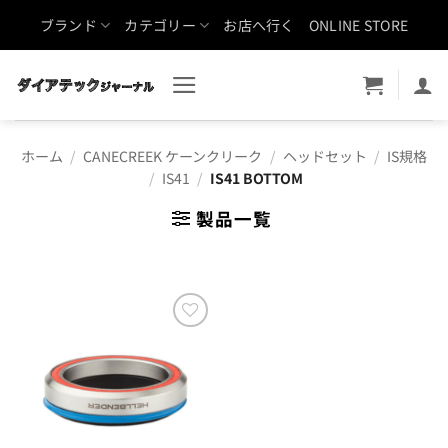
Skip
ブランド
カテゴリー
お店へ行く
ONLINE STORE
to
content
ホーム
/
CANECREEK ケーンクリーク
/
ヘッドセット
/
IS規格
/
IS41
/
IS41 BOTTOM
製品一覧
お気
に入
りに
追加