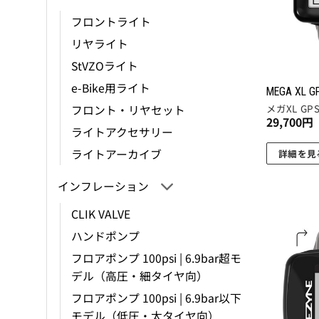
フロントライト
リヤライト
StVZOライト
e-Bike用ライト
MEGA XL G
メガXL GP
フロント・リヤセット
29,700
円
ライトアクセサリー
ライトアーカイブ
詳細を見
こ
インフレーション
の
商
CLIK VALVE
品
ハンドポンプ
に
フロアポンプ 100psi | 6.9bar超モ
は
デル（高圧・細タイヤ向）
複
数
フロアポンプ 100psi | 6.9bar以下
の
モデル（低圧・太タイヤ向）