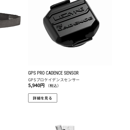
に入
に入
は
りに
りに
複
追加
追加
数
の
バ
リ
エ
ー
シ
ョ
GPS PRO CADENCE SENSOR
ン
GPSプロケイデンスセンサー
5,940
円
が
（税込）
あ
詳細を見る
り
ま
す。
オ
プ