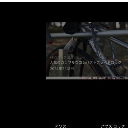
アソス
アブス ロック