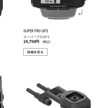
SUPER PRO GPS
スーパープロGPS
24,750
円
（税込）
詳細を見る
お気
お気
に入
に入
りに
りに
追加
追加