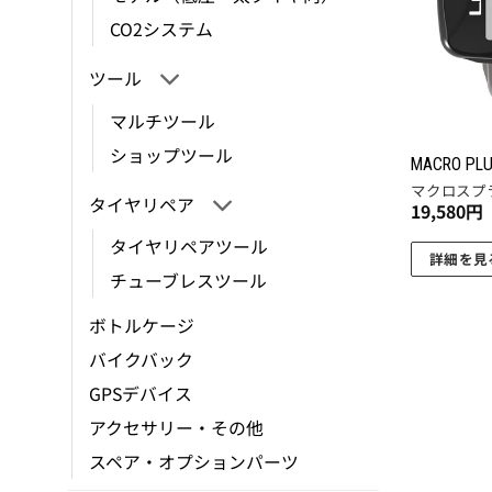
バ
CO2システム
リ
エ
ツール
ー
マルチツール
シ
ショップツール
ョ
MACRO PL
ン
マクロスプ
タイヤリペア
19,580
円
が
あ
タイヤリペアツール
詳細を見
り
チューブレスツール
ま
す。
ボトルケージ
オ
バイクバック
プ
GPSデバイス
シ
アクセサリー・その他
ョ
ン
スペア・オプションパーツ
は