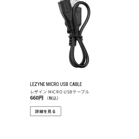
お気
お気
シ
に入
に入
ョ
りに
りに
追加
追加
ン
は
商
品
ペ
ー
ジ
か
ら
LEZYNE MICRO USB CABLE
レザイン MICRO USBケーブル
選
660
円
（税込）
択
で
詳細を見る
き
ま
す