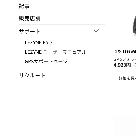
記事
商
品
販売店舗
ペ
ー
サポート
ジ
LEZYNE FAQ
か
LEZYNE ユーザーマニュアル
ら
GPS FORW
GPSフォワ
選
GPSサポートページ
4,928
円
択
リクルート
で
詳細を見
き
ま
す