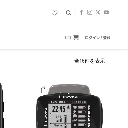
カゴ
ログイン / 登録
全15件を表示
お気
お気
に入
に入
りに
りに
追加
追加