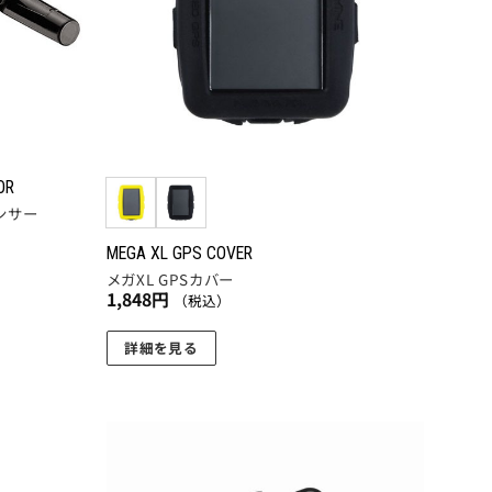
OR
ンサー
MEGA XL GPS COVER
メガXL GPSカバー
1,848
円
（税込）
詳細を見る
こ
の
商
品
に
お気
お気