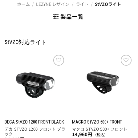
ホーム
/
LEZYNE レザイン
/
ライト
/
StVZOライト
製品一覧
StVZO対応ライト
お気
お気
に入
に入
りに
りに
追加
追加
DECA StVZO 1200 FRONT BLACK
MACRO StVZO 500+ FRONT
デカ STVZO 1200 フロント ブラ
マクロ STVZO 500+ フロント
ック
14,960
円
（税込）